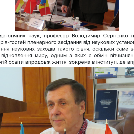
гогічних наук, професор Володимир Сергієнко прив
ерів-гостей пленарного засідання від наукових установ
ння наукових заходів такого рівня, оскільки саме з
 відновлення миру, одним з яких є обмін вітчизня
ій освіти впродовж життя, зокрема в інституті, де вп