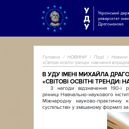
У
Український дер
Д
університет іме
Драгоманова
У
Головна
/
НОВИНИ
/
Події
/
Новини
«Світові освітні тренди: навчання впродо
В УДУ ІМЕНІ МИХАЙЛА ДРА
«СВІТОВІ ОСВІТНІ ТРЕНДИ:
З нагоди відзначення 190-ї річ
річниці Навчально-наукового інсти
Міжнародну науково-практичну к
суспільстві» у змішаному форматі з