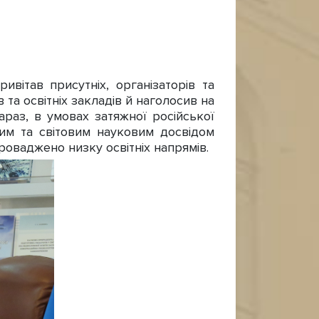
ітав присутніх, організаторів та
 та освітніх закладів й наголосив на
араз, в умовах затяжної російської
ним та світовим науковим досвідом
роваджено низку освітніх напрямів.