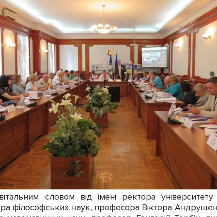
альним словом від імені ректора університету
ра філософських наук, професора Віктора Андрущен