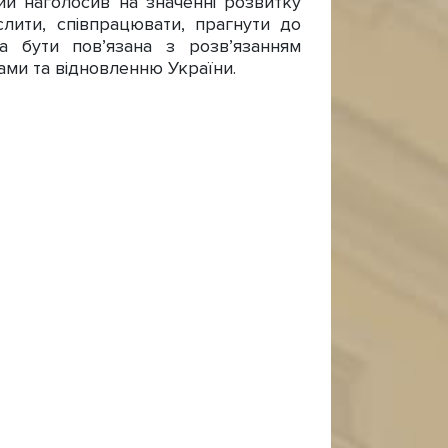
ий наголосив на значенні розвитку
слити, співпрацювати, прагнути до
на бути пов’язана з розв’язанням
ами та відновленню України.