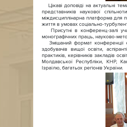
Цікаві доповіді на актуальні теми
представників наукової спільнот
міждисциплінарна платформа для п
життя в умовах соціально-турбулен
Присутні в конференц-залі учас
монографічних праць, науково-мето
Змішаний формат конференції об’
здобувачів вищої освіти, аспірант
практиків, керівників закладів осві
Молдавської Республіки, КНР, Ка
Ізраїлю, багатьох регіонів України.