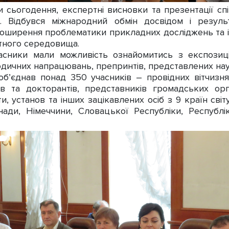
 сьогодення, експертні висновки та презентації сп
и. Відбувся міжнародний обмін досвідом і резул
оширення проблематики прикладних досліджень та ін
тного середовища.
ники мали можливість ознайомитись з експозиці
дичних напрацювань, препринтів, представлених нау
єднав понад 350 учасників – провідних вітчизняни
ів та докторантів, представників громадських орга
ти, установ та інших зацікавлених осіб з 9 країн сві
нади, Німеччини, Словацької Республіки, Республі