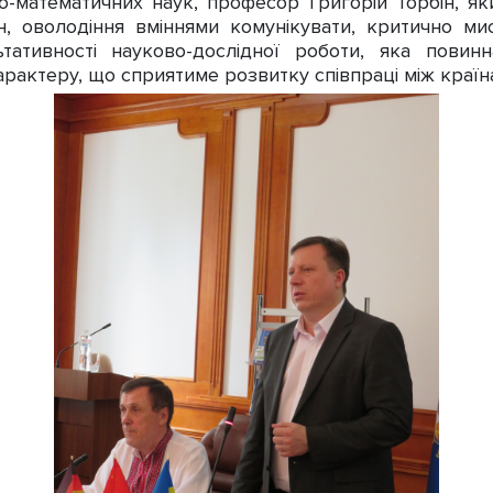
ко-математичних наук, професор Григорій Торбін, як
тян, оволодіння вміннями комунікувати, критично ми
тативності науково-дослідної роботи, яка повин
рактеру, що сприятиме розвитку співпраці між країн