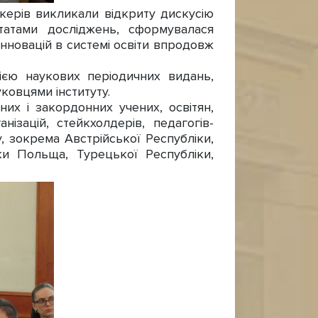
ікерів викликали відкриту дискусію
ьтатами досліджень, сформувалася
новацій в системі освіти впродовж
єю наукових періодичних видань,
ковцями інституту.
х і закордонних учених, освітян,
нізацій, стейкхолдерів, педагогів-
ту, зокрема Австрійської Республіки,
ки Польща, Турецької Республіки,