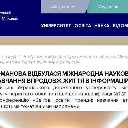
Абітурієнтам
Студентам
жавний
ні Михайла
УНІВЕРСИТЕТ
ОСВІТА
НАУКА
ВІДОМ
/
Події
/
В УДУ імені Михайла Драгоманова відбулася Між
вж життя в інформаційному суспільстві»
ГОМАНОВА ВІДБУЛАСЯ МІЖНАРОДНА НАУКО
 НАВЧАННЯ ВПРОДОВЖ ЖИТТЯ В ІНФОРМАЦІ
ниці Українського державного університету ім
туту перепідготовки та підвищення кваліфікації 20-
онференцію «Світові освітні тренди: навчання 
а шістьма тематичними напрямами.