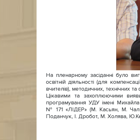
На пленарному засіданні було ви
освітній діяльності (для компенсац
вчителів), методичних, технічних т
Цікавими та захоплюючими вияви
програмування УДУ імені Михайла
№ 171 «ЛІДЕР» (М. Касьян, М. Чал
Поданчук, І. Дробот, М. Холява, Ю.