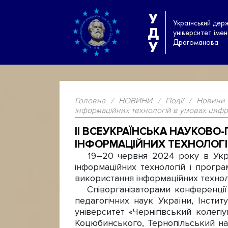
У
Український дер
Д
університет іме
Драгоманова
У
Головна
/
НОВИНИ
/
Події
/
Новини
інформаційних технологій в умовах цифро
ІІ ВСЕУКРАЇНСЬКА НАУКОВО
ІНФОРМАЦІЙНИХ ТЕХНОЛОГІ
19–20 червня 2024 року в Україн
інформаційних технологій і програ
використання інформаційних технол
Співорганізаторами конференції в
педагогічних наук України, Інстит
університет «Чернігівський колегі
Коцюбинського, Тернопільський нац