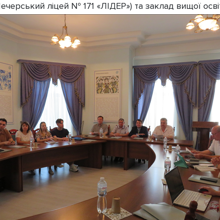
рський ліцей № 171 «ЛІДЕР») та заклад вищої освіти з