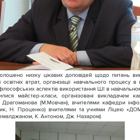
голошено низку цікавих доповідей щодо питань ви
ії освітніх втрат, організації навчального процесу в
а філософських аспектів використання ШІ в навчальном
лися майстер-класи, організовані викладачем каф
 Драгоманова (М.Мовчан), вчителями кафедри інф
ик, Н. Проценко) вчителями та учнями Ліцею «ДОМ
Кемалджаном, К. Антоном, Дж. Назаром).