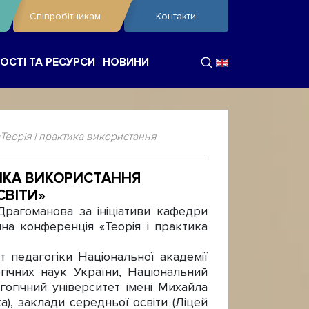
Співробітникам
Контакти
ОСТІ ТА РЕСУРСИ
НОВИНИ
Теорія і практика використання
ТИКА ВИКОРИСТАННЯ
СВІТИ»
рагоманова за ініціативи кафедри
чна конференція «Теорія і практика
 педагогіки Національної академії
огічних наук України, Національний
гогічний університет імені Михайла
), заклади середньої освіти (Ліцей