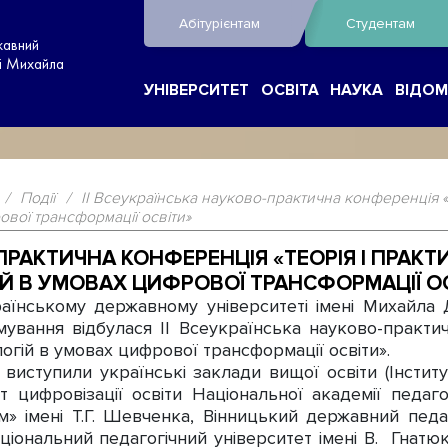
Абітурієнтам
Студентам
жавний
ні Михайла
УНІВЕРСИТЕТ
ОСВІТА
НАУКА
ВІДОМ
/
Події
/
ІІ Всеукраїнська науково-практична конференція «
вої трансформації освіти»
-ПРАКТИЧНА КОНФЕРЕНЦІЯ «ТЕОРІЯ І ПРАК
Й В УМОВАХ ЦИФРОВОЇ ТРАНСФОРМАЦІЇ О
ському державному університеті імені Михайла Д
мування відбулася ІІ Всеукраїнська науково-практи
огій в умовах цифрової трансформації освіти».
иступили українські заклади вищої освіти (Інститут
ут цифровізації освіти Національної академії педаг
ум» імені Т.Г. Шевченка, Вінницький державний педа
іональний педагогічний університет імені В. Гнатюка