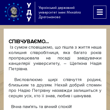
У
Український державний
Д
університет імені Михайла
Драгоманова
У
СПІВЧУВАЄМО...
Із сумом сповіщаємо, що пішла з життя наша
колишня співробітниця, яка багато років
пропрацювала на посаді завідувачки
канцелярії університету, – Щепкіна Надія
Петрівна.
Висловлюємо щирі співчуття родині,
близьким та друзям. Нехай добрий спомин
про Надію Петрівну назавжди залишиться у
серцях усіх, хто її знав, любив і шанував.
Вічна пам'ять та вічний спокій!