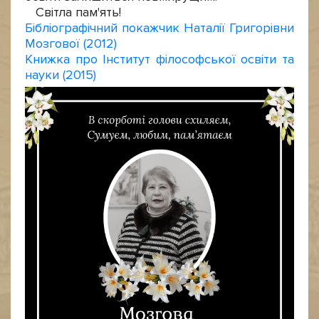
Світла пам'ять!
Бібліографічний покажчик Наталії Григорівни
Мозгової (2012)
Книжка про Інститут філософської освіти та
науки (2015)