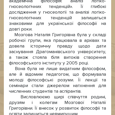
академічна філософія: аналіз логіко-
гносеологічних тенденцій». Її глибокі
дослідження у гносеології та аналізі логіко-
гносеологічних тенденцій залишаться
знаковими для української філософії на
довгі роки.
Мозгова Наталія Григорівна була у складі
робочої групи, яка працювала в архівах та
довела історичну правду щодо дати
заснування Драгоманівського університету,
а також стояла біля витоків створення
філософського інституту у 2005 році.
Вона була не лише видатним філософом,
але й відомим педагогом, що формувала
молоді філософські розуми. Її лекції та
семінари стали джерелом натхнення для
численних студентів та аспірантів.
Висловлюємо щирі співчуття родині,
друзям і колегам Мозгової Наталії
Григорівни. Її внесок у розвиток філософії та
освіти залишиться невмирущим.