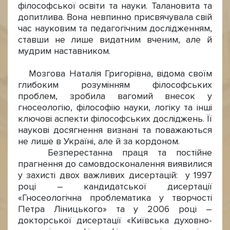
філософської освіти та науки. Талановита та
допитлива. Вона невпинно присвячувала свій
час науковим та педагогічним дослідженням,
ставши не лише видатним вченим, але й
мудрим наставником.
Мозгова Наталія Григорівна, відома своїм
глибоким розумінням філософських
проблем, зробила вагомий внесок у
гносеологію, філософію науки, логіку та інші
ключові аспекти філософських досліджень. Її
наукові досягнення визнані та поважаються
не лише в Україні, але й за кордоном.
Безперестанна праця та постійне
прагнення до самовдосконалення виявилися
у захисті двох важливих дисертацій: у 1997
році – кандидатської дисертації
«Гносеологічна проблематика у творчості
Петра Ліницького» та у 2006 році –
докторської дисертації «Київська духовно-