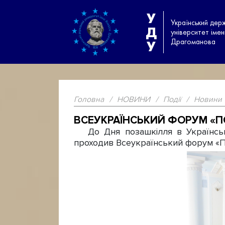
У
Український дер
Д
університет іме
Драгоманова
У
Головна
/
НОВИНИ
/
Події
/
Новини
ВСЕУКРАЇНСЬКИЙ ФОРУМ «ПО
До Дня позашкілля в Українсько
проходив Всеукраїнський форум «По