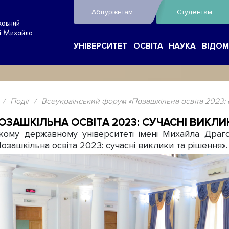
Абітурієнтам
Студентам
жавний
ні Михайла
УНІВЕРСИТЕТ
ОСВІТА
НАУКА
ВІДОМ
/
Події
/
Всеукраїнський форум «Позашкільна освіта 2023: 
ЗАШКІЛЬНА ОСВІТА 2023: СУЧАСНІ ВИКЛИ
му державному університеті імені Михайла Драг
зашкільна освіта 2023: сучасні виклики та рішення».