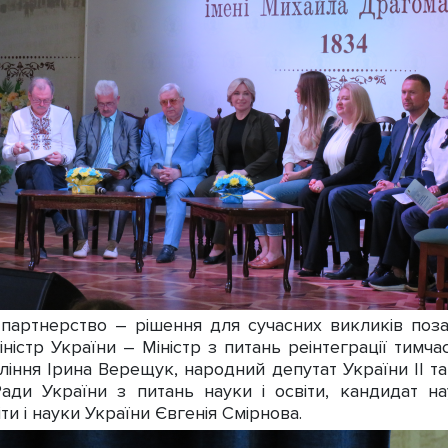
ртнерство – рішення для сучасних викликів позаш
іністр України – Міністр з питань реінтеграції тимч
іння Ірина Верещук, народний депутат України ІІ та 
Ради України з питань науки і освіти, кандидат 
ти і науки України Євгенія Смірнова.