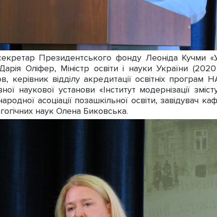
кретар Президентського фонду Леоніда Кучми «Укр
Дарія Оліфер, Міністр освіти і науки України (2020
в, керівник відділу акредитації освітніх програм Н
ої наукової установи «Інститут модернізації зміст
родної асоціації позашкільної освіти, завідувач каф
огічних наук Олена Биковська.