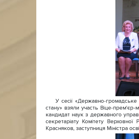
У сесії «Державно-громадське па
стану» взяли участь Віце-прем'єр-м
кандидат наук з державного управл
секретаріату Комітету Верховної 
Красняков, заступниця Міністра осві