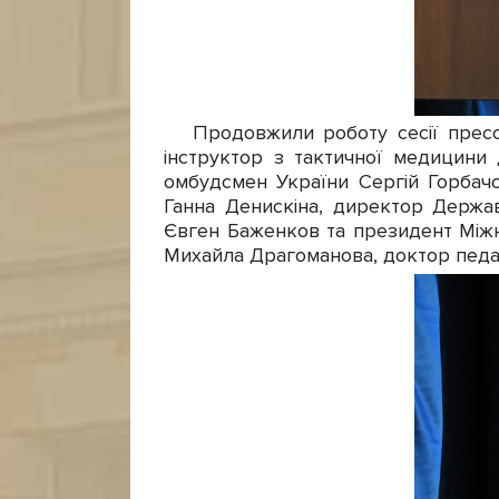
Продовжили роботу сесії прессе
інструктор з тактичної медицини 
омбудсмен України Сергій Горбачо
Ганна Денискіна, директор Державн
Євген Баженков та президент Міжна
Михайла Драгоманова, доктор педаг