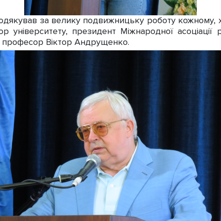
дякував за велику подвижницьку роботу кожному, х
р університету, президент Міжнародної асоціації ре
, професор Віктор Андрущенко.