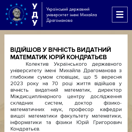
У
Український державний
Д
університет імені Михайла
Драгоманова
У
ВІДІЙШОВ У ВІЧНІСТЬ ВИДАТНИЙ
МАТЕМАТИК ЮРІЙ КОНДРАТЬЄВ
Колектив Українського державного
університету імені Михайла Драгоманова з
глибоким сумом сповіщає, що 5 вересня
2023 року на 70 році життя відійшов у
вічність видатний математик, директор
Міждисциплінарного центру дослідження
складних систем, доктор фізико-
математичних наук, професор кафедри
вищої математики факультету математики,
інформатики та фізики Юрій Григорович
Кондратьєв.