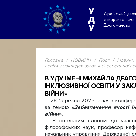
У
Український дер
Д
університет іме
Драгоманова
У
Головна
/
НОВИНИ
/
Події
/
Новини
освіти у закладах загальної середньої осв
В УДУ ІМЕНІ МИХАЙЛА ДРАГ
ІНКЛЮЗИВНОЇ ОСВІТИ У ЗАК
ВІЙНИ»
28 березня 2023 року в конференц
за темою
«Забезпечення якості і
війни».
З вітальним словом до учасник
філософських наук, професор каф
начальник управління Державної сл