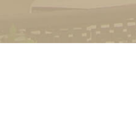
УНІВЕРСИТЕТ
Історія університету
Сторінка Михайла Дра
Структура
Прозорий університет
Контакти