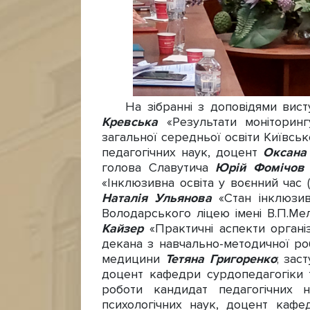
На зібранні з доповідями виступ
Кревська
«Результати моніторин
загальної середньої освіти Київсько
педагогічних наук, доцент
Оксана
голова Славутича
Юрій Фомічо
«Інклюзивна освіта у воєнний час 
Наталія Ульянова
«Стан інклюзив
Володарського ліцею імені В.П.Ме
Кайзер
«Практичні аспекти органі
декана з навчально-методичної ро
медицини
Тетяна Григоренко
; зас
доцент кафедри сурдопедагогіки т
роботи кандидат педагогічних 
психологічних наук, доцент кафе