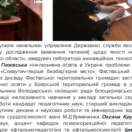
или начальник управління Державної служби якост
гу дослідження (вивчення питання) щодо якості 
ї області»; завідувач лабораторії інноваційних технол
 Гноєвська
«Інклюзивна освіта в Україні: проблеми
в
«Славутич-перше безбар’єрне місто»; Фастівськи
(з досвіду Фастівської територіальної громади»; за
ної освіти у Боярській територіальній громаді в 
льника Володарської селищної ради Білоцерківсько
зації інклюзивного навчання у закладі загальної се
боти кандидат педагогічних наук, старший викладач 
тупник декана з наукової роботи та міжнародних ві
а сурдопсихології імені М.Д.Ярмаченка
Оксана Кру
наук, доцент кафедри психокорекційної педаго
дри офтальмопедагогіки та офтальмопсихології
Ір