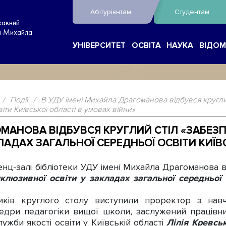
Абітурієнтам
Студентам
жавний
ні Михайла
УНІВЕРСИТЕТ
ОСВІТА
НАУКА
ВІДОМ
/
Події
/
В УДУ імені Михайла Драгоманова відбувся кругли
іти Київської області в умовах війни»
ОМАНОВА ВІДБУВСЯ КРУГЛИЙ СТІЛ «ЗАБЕЗП
ЛАДАХ ЗАГАЛЬНОЇ СЕРЕДНЬОЇ ОСВІТИ КИЇВ
-залі бібліотеки УДУ імені Михайла Драгоманова ві
нклюзивної освіти у закладах загальної середньої 
ів круглого столу виступили проректор з навча
едри педагогіки вищої школи, заслужений працівн
ужби якості освіти у Київській області
Лілія Кревсь