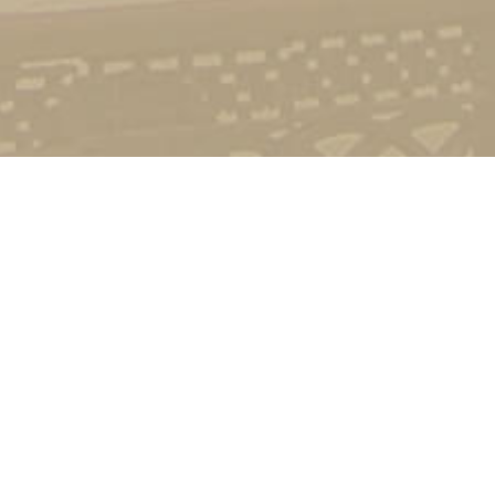
Контакт
01601, м.
гоманова
(044) 23