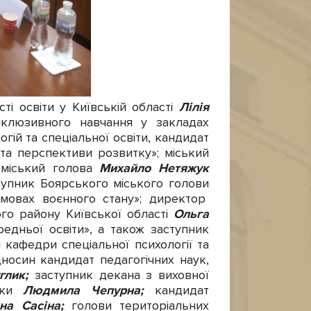
і освіти у Київській області
Лілія
інклюзивного навчання у закладах
огій та спеціальної освіти, кандидат
 та перспективи розвитку»; міський
й міський голова
Михайло Нетяжук
ступник Боярського міського голови
умовах воєнного стану»; директор
го району Київської області
Ольга
редньої освіти», а також заступник
кафедри спеціальної психології та
дносин кандидат педагогічних наук,
глик;
заступник декана з виховної
гіки
Людмила Чепурна;
кандидат
ина Сасіна;
голови територіальних