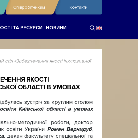
Співробітникам
Контакти
ОСТІ ТА РЕСУРСИ
НОВИНИ
й стіл «Забезпечення якості інклюзивної
ЕЧЕННЯ ЯКОСТІ
СЬКОЇ ОБЛАСТІ В УМОВАХ
дбулась зустріч за круглим столом
освіти Київської області в умовах
льно-методичної роботи, доктор
ик освіти України
Роман Вернидуб
,
ка
, декан факультету спеціальної та