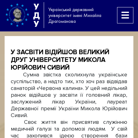
У
Український державний
Д
університет імені Михайла
Драгоманова
У
У ЗАСВІТИ ВІДІЙШОВ ВЕЛИКИЙ
ДРУГ УНІВЕРСИТЕТУ МИКОЛА
ЮРІЙОВИЧ СИВИЙ
Сумна звістка сколихнула українське
суспільство, а надто тих, хто хоч раз відвідав
санаторій «Червона калина». У цей недільний
ранок відійшов у засвіти її головний лікар,
заслужений лікар України, лауреат
Державної премії України Микола Юрійович
Сивий.
Своє життя він присвятив служінню
медичній галузі та допомозі людям. У свій
час захопився ідеєю створення бази