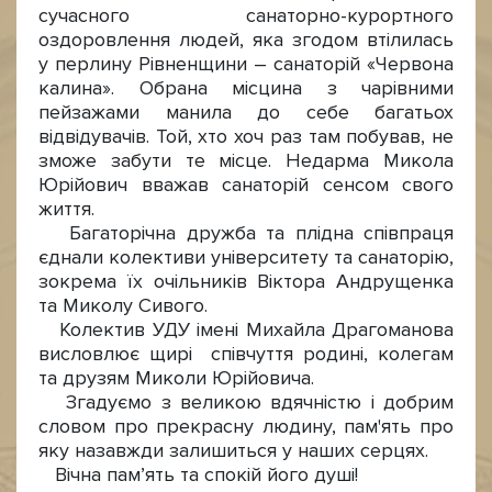
сучасного санаторно-курортного
оздоровлення людей, яка згодом втілилась
у перлину Рівненщини – санаторій «Червона
калина». Обрана місцина з чарівними
пейзажами манила до себе багатьох
відвідувачів. Той, хто хоч раз там побував, не
зможе забути те місце. Недарма Микола
Юрійович вважав санаторій сенсом свого
життя.
Багаторічна дружба та плідна співпраця
єднали колективи університету та санаторію,
зокрема їх очільників Віктора Андрущенка
та Миколу Сивого.
Колектив УДУ імені Михайла Драгоманова
висловлює щирі співчуття родині, колегам
та друзям Миколи Юрійовича.
Згадуємо з великою вдячністю і добрим
словом про прекрасну людину, пам'ять про
яку назавжди залишиться у наших серцях.
Вічна пам’ять та спокій його душі!