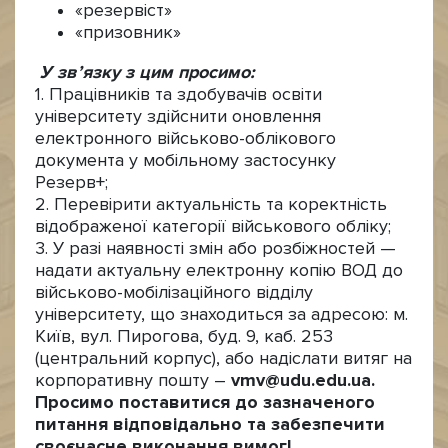
«резервіст»
«призовник»
У зв’язку з цим просимо:
1. Працівників та здобувачів освіти
університету здійснити оновлення
електронного військово-облікового
документа у мобільному застосунку
Резерв+;
2. Перевірити актуальність та коректність
відображеної категорії військового обліку;
3. У разі наявності змін або розбіжностей —
надати актуальну електронну копію ВОД до
військово-мобілізаційного відділу
університету, що знаходиться за адресою: м.
Київ, вул. Пирогова, буд. 9, каб. 253
(центральний корпус), або надіслати витяг на
корпоративну пошту –
vmv@
udu
.
edu
.
ua
.
Просимо поставитися до зазначеного
питання відповідально та забезпечити
своєчасне виконання вимог
!