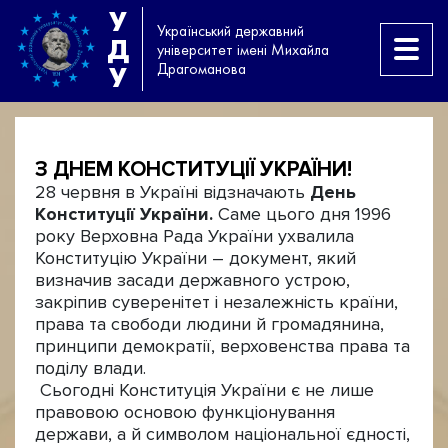
У
Український державний
Д
університет імені Михайла
Драгоманова
У
З ДНЕМ КОНСТИТУЦІЇ УКРАЇНИ!
28 червня в Україні відзначають
День
Конституції України.
Саме цього дня 1996
року Верховна Рада України ухвалила
Конституцію України – документ, який
визначив засади державного устрою,
закріпив суверенітет і незалежність країни,
права та свободи людини й громадянина,
принципи демократії, верховенства права та
поділу влади.
Сьогодні Конституція України є не лише
правовою основою функціонування
держави, а й символом національної єдності,