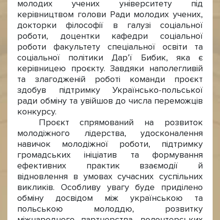
молодих учених університету під
керівництвом голови Ради молодих учених,
докторки філософії в галузі соціальної
роботи, доцентки кафедри соціальної
роботи факультету спеціальної освіти та
соціальної політики Дар’ї Бибик, яка є
керівницею проєкту. Завдяки наполегливій
та злагодженій роботі команди проєкт
здобув підтримку Українсько-польської
ради обміну та увійшов до числа переможців
конкурсу.
Проєкт спрямований на розвиток
молодіжного лідерства, удосконалення
навичок молодіжної роботи, підтримку
громадських ініціатив та формування
ефективних практик взаємодії й
відновлення в умовах сучасних суспільних
викликів. Особливу увагу буде приділено
обміну досвідом між українською та
польською молоддю, розвитку
міжнародного партнерства, волонтерських