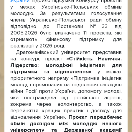
України
підбило підсумки конкурсу проєктів
у межах Українсько-Польських обмінів
молоддю. За результатами голосування
членів Українсько-Польської ради обміну
відповідно до Постанови №33 від
20.05.2026 було визначено 11 проєктів, які
отримають фінансову підтримку для
реалізації у 2026 році.
Драгоманівський університет представив
на конкурс проєкт
«Стійкість. Навички.
Лідерство: молодіжні ініціативи для
підтримки та відновлення»
у межах
пріоритетного напряму «Підтримка ініціатив
молоді, спрямованих на подолання наслідків
війни Росії проти України, допомогу молоді,
яка постраждала від російської агресії,
зокрема через волонтерство, а також
перейняття кращих практик і досвіду для
відновлення України».
Проєкт передбачає
обмін досвідом між молоддю нашого
університету та Державної академії