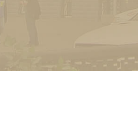
УНІВЕРСИТЕТ
Історія університету
Сторінка Михайла Дра
Структура
Прозорий університет