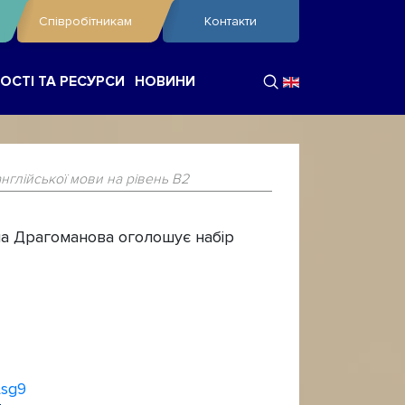
Співробітникам
Контакти
ОСТІ ТА РЕСУРСИ
НОВИНИ
англійської мови на рівень B2
2
йла Драгоманова оголошує набір
Asg9