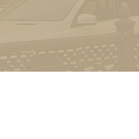
Контакт
01601, м.
гоманова
(044) 23