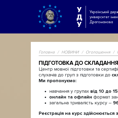
У
Український дер
Д
університет іме
Драгоманова
У
Головна
/
НОВИНИ
/
Оголошення
/
ПІДГОТОВКА ДО СКЛАДАННЯ 
Центр мовної підготовки та сертифі
слухачів до груп з підготовки до
ск
Ми пропонуємо:
навчання у групах
від 10 до 15
онлайн та офлайн
формат зан
загальна тривалість курсу –
9
Реєстрація на курс здійснюється