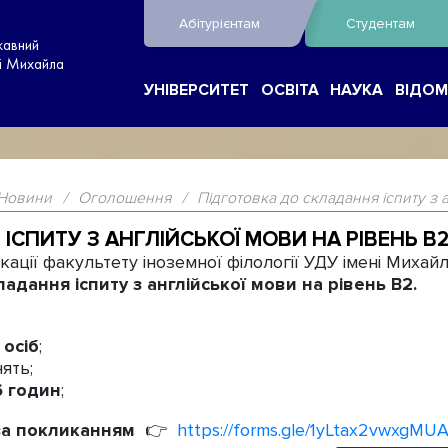
Абітурієнтам
Студентам
жавний
ні Михайла
УНІВЕРСИТЕТ
ОСВІТА
НАУКА
ВІДОМ
Новини
/
Оголошення
/
Підготовка до складання іспиту з 
ІСПИТУ З АНГЛІЙСЬКОЇ МОВИ НА РІВЕНЬ B
кації факультету іноземної філології УДУ імені Миха
ладання іспиту з англійської мови на рівень
B2.
 осіб
;
ять;
6 годин
;
 за покликанням
👉
https://forms.gle/1yLtax2vwxgMU