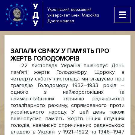
У
Український державний
Д
університет імені Михайла
Драгоманова
У
ЗАПАЛИ СВІЧКУ У ПАМ'ЯТЬ ПРО
ЖЕРТВ ГОЛОДОМОРІВ
22 листопада Україна вшановує День
пам’яті жертв Голодомору. Щороку в
четверту суботу листопада ми згадуємо про
трагедію Голодомору 1932–1933 років –
одного з найжорстокіших та
наймасштабніших злочинів радянського
тоталітарного режиму, спрямованого проти
українського народу. У цей день також
вшановуємо пам’ять жертв інших штучних
голодів, навмисно спричинених радянською
владою в Україні у 1921–1922 та 1946–1947