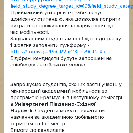
field_study_degree_target_id=19&field_study_categ
Приймаючий університет забезпечує
щомісячну стипендію, яка дозволяє покрити
витрати на проживання та харчування під
час мобільності.
Зацікавленим студентам необхідно до ранку
1 жовтня заповнити гул-форму -
https://forms.gle/PnGR2mCXquv9GDcX7
Відібрані кандидати будуть запрошені на
співбесіду англійською мовою.
Запрошуємо студентів, охочих взяти участь у
міжнародній академічній мобільності за
програмою Еразмус + в наступному семестрі
в
Університеті Південно-Східної
Норвегії.
Студенти можуть поїхати на
навчання за академічною мобільністю
терміном на 1 семестр.
Вимоги до кандидатів: