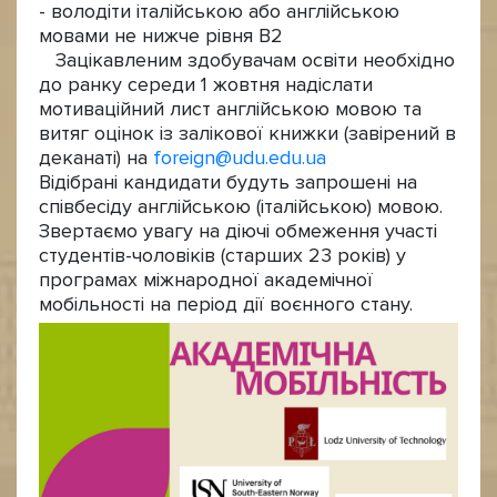
- володіти італійською або англійською
мовами не нижче рівня В2
Зацікавленим здобувачам освіти необхідно
до ранку середи 1 жовтня надіслати
мотиваційний лист англійською мовою та
витяг оцінок із залікової книжки (завірений в
деканаті) на
foreign@udu.edu.ua
Відібрані кандидати будуть запрошені на
співбесіду англійською (італійською) мовою.
Звертаємо увагу на діючі обмеження участі
студентів-чоловіків (старших 23 років) у
програмах міжнародної академічної
мобільності на період дії воєнного стану.