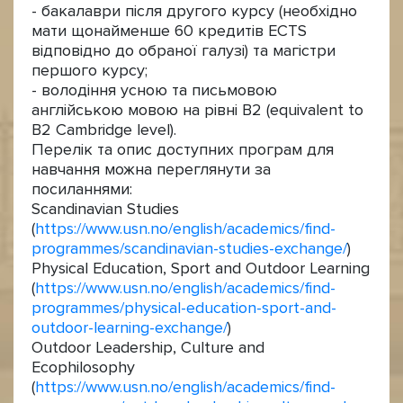
- бакалаври після другого курсу (необхідно
мати щонайменше 60 кредитів ECTS
відповідно до обраної галузі) та магістри
першого курсу;
- володіння усною та письмовою
англійською мовою на рівні В2 (equivalent to
B2 Cambridge level).
Перелік та опис доступних програм для
навчання можна переглянути за
посиланнями:
Scandinavian Studies
(
https://www.usn.no/english/academics/find-
programmes/scandinavian-studies-exchange/
)
Physical Education, Sport and Outdoor Learning
(
https://www.usn.no/english/academics/find-
programmes/physical-education-sport-and-
outdoor-learning-exchange/
)
Outdoor Leadership, Culture and
Ecophilosophy
(
https://www.usn.no/english/academics/find-