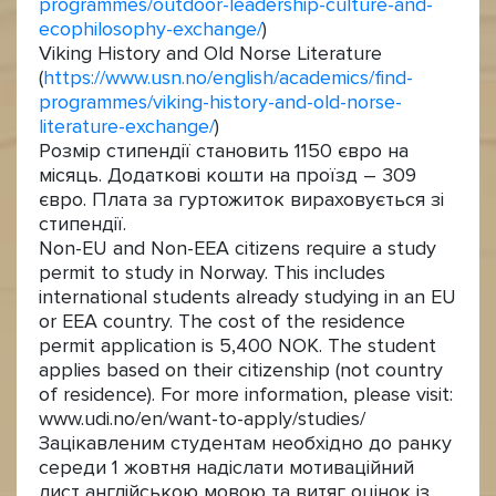
programmes/outdoor-leadership-culture-and-
ecophilosophy-exchange/
)
Viking History and Old Norse Literature
(
https://www.usn.no/english/academics/find-
programmes/viking-history-and-old-norse-
literature-exchange/
)
Розмір стипендії становить 1150 євро на
місяць. Додаткові кошти на проїзд – 309
євро. Плата за гуртожиток вираховується зі
стипендії.
Non-EU and Non-EEA citizens require a study
permit to study in Norway. This includes
international students already studying in an EU
or EEA country. The cost of the residence
permit application is 5,400 NOK. The student
applies based on their citizenship (not country
of residence). For more information, please visit:
www.udi.no/en/want-to-apply/studies/
Зацікавленим студентам необхідно до ранку
середи 1 жовтня надіслати мотиваційний
лист англійською мовою та витяг оцінок із