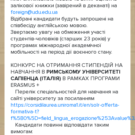
залікової книжки (завірений в деканаті) на
foreign@udu.edu.ua
Відібрані кандидати будуть запрошені на
співбесіду англійською мовою.
Звертаємо увагу на обмеження участі
студентів-чоловіків (старших 23 років) у
програмах міжнародної академічної
мобільності на період дії воєнного стану.
КОНКУРС НА ОТРИМАННЯ СТИПЕНДІЙ НА
НАВЧАННЯ В
РИМСЬКОМУ УНІВЕРСИТЕТІ
САПІЕНЦА (ІТАЛІЯ)
В РАМКАХ ПРОГРАМИ
ERASMUS +
Перелік спеціальностей для навчання на
сайті університету за посиланням
https://corsidilaurea.uniroma1.it/en/solr-offerta-
formativa-t?
f%5B0%5D=field_lingua_erogazione%253Avalue%
Кандидати повинні відповідати таким
вимогам: