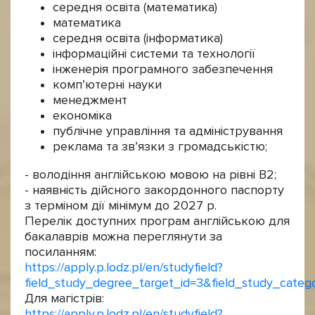
середня освіта (математика)
математика
середня освіта (інформатика)
інформаційні системи та технології
інженерія програмного забезпечення
комп’ютерні науки
менеджмент
економіка
публічне управління та адміністрування
реклама та зв’язки з громадськістю;
- володіння англійською мовою на рівні В2;
- наявність дійсного закордонного паспорту
з терміном дії мінімум до 2027 р.
Перелік доступних програм англійською для
бакалаврів можна переглянути за
посиланням:
https://apply.p.lodz.pl/en/studyfield?
field_study_degree_target_id=3&field_study_catego
Для магістрів:
https://apply.p.lodz.pl/en/studyfield?