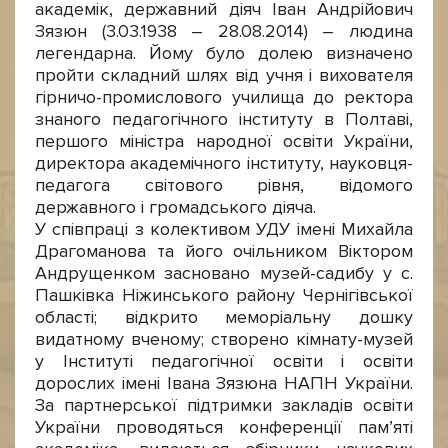
академік, державний діяч Іван Андрійович
Зязюн (3.03.1938 – 28.08.2014) – людина
легендарна. Йому було долею визначено
пройти складний шлях від учня і вихователя
гірничо-промислового училища до ректора
знаного педагогічного інституту в Полтаві,
першого міністра народної освіти України,
директора академічного інституту, науковця-
педагога світового рівня, відомого
державного і громадського діяча.
У співпраці з колективом УДУ імені Михайла
Драгоманова та його очільником Віктором
Андрущенком засновано музей-садибу у с.
Пашківка Ніжинського району Чернігівської
області; відкрито меморіальну дошку
видатному вченому; створено кімнату-музей
у Інституті педагогічної освіти і освіти
дорослих імені Івана Зязюна НАПН України.
За партнерської підтримки закладів освіти
України проводяться конференції пам’яті