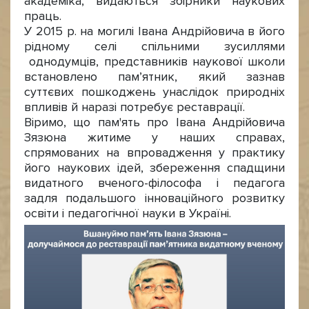
академіка, видаються збірники наукових
праць.
У 2015 р. на могилі Івана Андрійовича в його
рідному селі спільними зусиллями
однодумців, представників наукової школи
встановлено пам’ятник, який зазнав
суттєвих пошкоджень унаслідок природніх
впливів й наразі потребує реставрації.
Віримо, що пам'ять про Івана Андрійовича
Зязюна житиме у наших справах,
спрямованих на впровадження у практику
його наукових ідей, збереження спадщини
видатного вченого-філософа і педагога
задля подальшого інноваційного розвитку
освіти і педагогічної науки в Україні.