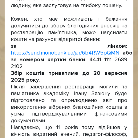
людину, яка заслуговує на глибоку пошану.
Кожен, хто має можливість і бажання
долучитися до збору благодійних внесків на
реставрацію пам’ятника, може надсилати
кошти на рахунок відкритої банки:
за лінком:
https://send.monobank.ua/jar/6b4RW5pQMN
або
за номером картки банки:
4441 1111 2689
2102
Збір коштів триватиме до 20 вересня
2025
року.
Після завершення реставрації могили та
пам’ятника академіку Івану Зязюну буде
підготовлено та оприлюднено звіт про
використання зібраних благодійних коштів з
усіма підтверджувальними фінансовими
документами.
Нагадаємо, що 11 років тому відійшов у
вічність видатний вчений, педагог-філософ,