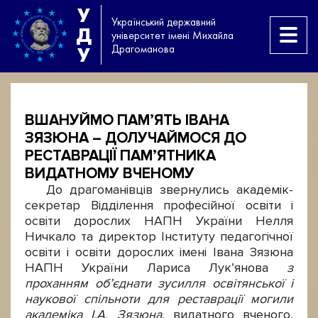
У
Український державний
Д
університет імені Михайла
Драгоманова
У
ВШАНУЙМО ПАМ’ЯТЬ ІВАНА
ЗЯЗЮНА – ДОЛУЧАЙМОСЯ ДО
РЕСТАВРАЦІЇ ПАМ’ЯТНИКА
ВИДАТНОМУ ВЧЕНОМУ
До драгоманівців звернулись академік-
секретар Відділення професійної освіти і
освіти дорослих НАПН України Нелля
Ничкало та директор Інституту педагогічної
освіти і освіти дорослих імені Івана Зязюна
НАПН України Лариса Лук’янова
з
проханням об’єднати зусилля освітянської і
наукової спільноти для реставрації могили
академіка І.А. Зязюна
, видатного вченого,