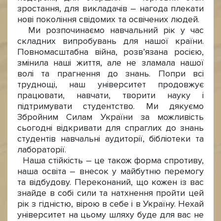
зростання, для викладачів – нагода плекати
нові покоління свідомих та освічених людей.
Ми розпочинаємо навчальний рік у час
складних випробувань для нашої країни.
Повномасштабна війна, розв’язана росією,
змінила наші життя, але не зламала нашої
волі та прагнення до знань. Попри всі
труднощі, наш університет продовжує
працювати, навчати, творити науку і
підтримувати студентство. Ми дякуємо
Збройним Силам України за можливість
сьогодні відкривати для спраглих до знань
студентів навчальні аудиторії, бібліотеки та
лабораторії.
Наша стійкість – це також форма спротиву,
наша освіта – внесок у майбутню перемогу
та відбудову. Переконаний, що кожен із вас
знайде в собі сили та натхнення пройти цей
рік з гідністю, вірою в себе і в Україну. Нехай
університет на цьому шляху буде для вас не