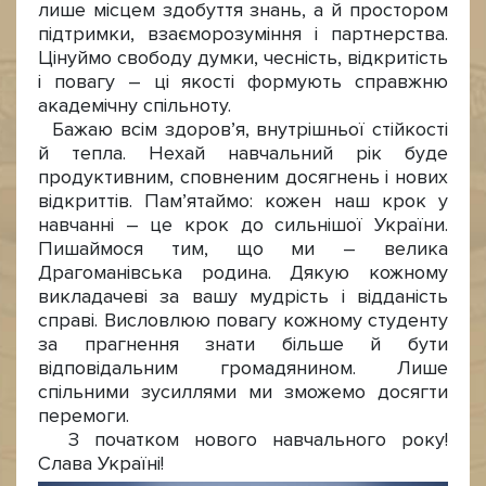
лише місцем здобуття знань, а й простором
підтримки, взаєморозуміння і партнерства.
Цінуймо свободу думки, чесність, відкритість
і повагу – ці якості формують справжню
академічну спільноту.
Бажаю всім здоров’я, внутрішньої стійкості
й тепла. Нехай навчальний рік буде
продуктивним, сповненим досягнень і нових
відкриттів. Пам’ятаймо: кожен наш крок у
навчанні – це крок до сильнішої України.
Пишаймося тим, що ми – велика
Драгоманівська родина. Дякую кожному
викладачеві за вашу мудрість і відданість
справі. Висловлюю повагу кожному студенту
за прагнення знати більше й бути
відповідальним громадянином. Лише
спільними зусиллями ми зможемо досягти
перемоги.
З початком нового навчального року!
Слава Україні!