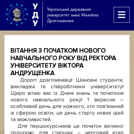
У
Український державний
Д
університет імені Михайла
Драгоманова
У
ВІТАННЯ З ПОЧАТКОМ НОВОГО
НАВЧАЛЬНОГО РОКУ ВІД РЕКТОРА
УНІВЕРСИТЕТУ ВІКТОРА
АНДРУЩЕНКА
Дорогі драгоманівці! Шановні студенти,
викладачі та співробітники університету!
Щиро вітаю вас із Днем знань та початком
нового навчального року! 1 вересня –
особливий день для кожного, хто пов’язаний
зі сферою освіти, це день старту нових ідей
та можливостей.
Для першокурсників це початок великої
подорожі, для старших – черговий етап