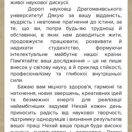
живої наукової дискусії.
Дорогі науковці Драгоманівського
університету! Дякую за вашу відданість,
мудрість і невтомне прагнення до істини, за
те, що ви, попри будь-які труднощі й
обставини, в яких нам доводиться жити,
продовжуєте працювати, розвивати й
надихати студентство, формуючи
інтелектуальне майбутнє нашої країни.
Пам’ятайте: ваші дослідження – це не лише
внесок у світову науку, а й приклад стійкості,
професіоналізму та глибокої внутрішньої
сили.
Бажаю вам міцного здоров’я, гармонії та
натхнення, нових звершень, креативних ідей
та безмежної енергії для реалізації
найамбітніших задумів! Нехай кожен день
приносить радість від наукової творчості,
підтримку однодумців і визнання результатів
вашої праці. Нехай ваша праця буде високо