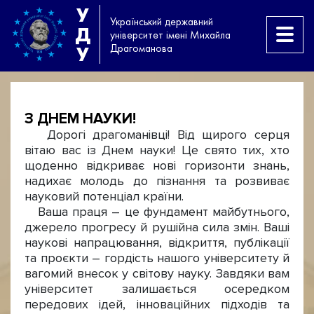
У
Український державний
Д
університет імені Михайла
Драгоманова
У
З ДНЕМ НАУКИ!
Дорогі драгоманівці! Від щирого серця
вітаю вас із Днем науки! Це свято тих, хто
щоденно відкриває нові горизонти знань,
надихає молодь до пізнання та розвиває
науковий потенціал країни.
Ваша праця – це фундамент майбутнього,
джерело прогресу й рушійна сила змін. Ваші
наукові напрацювання, відкриття, публікації
та проєкти – гордість нашого університету й
вагомий внесок у світову науку. Завдяки вам
університет залишається осередком
передових ідей, інноваційних підходів та