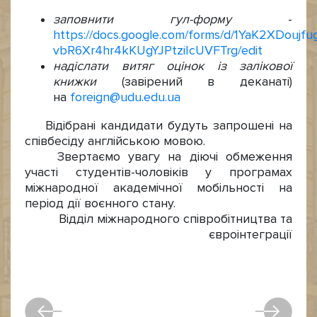
заповнити гул-форму
-
https://docs.google.com/forms/d/1YaK2XDoujfu
vbR6Xr4hr4kKUgYJPtziIcUVFTrg/edit
надіслати витяг оцінок із залікової
книжки
(завірений в деканаті)
на
foreign@udu.edu.ua
Відібрані кандидати будуть запрошені на
співбесіду англійською мовою.
Звертаємо увагу на діючі обмеження
участі студентів-чоловіків у програмах
міжнародної академічної мобільності на
період дії воєнного стану.
Відділ міжнародного співробітництва та
євроінтеграції