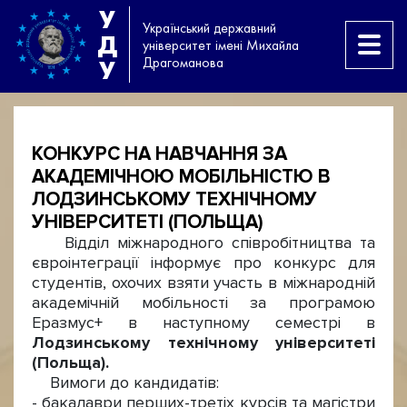
У
Український державний
Д
університет імені Михайла
Драгоманова
У
КОНКУРС НА НАВЧАННЯ ЗА
АКАДЕМІЧНОЮ МОБІЛЬНІСТЮ В
ЛОДЗИНСЬКОМУ ТЕХНІЧНОМУ
УНІВЕРСИТЕТІ (ПОЛЬЩА)
Відділ міжнародного співробітництва та
євроінтеграції інформує про конкурс для
студентів, охочих взяти участь в міжнародній
академічній мобільності за програмою
Еразмус+ в наступному семестрі в
Лодзинському технічному університеті
(Польща).
Вимоги до кандидатів:
- бакалаври перших-третіх курсів та магістри