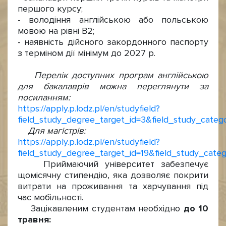
першого курсу;
- володіння англійською або польською
мовою на рівні В2;
- наявність дійсного закордонного паспорту
з терміном дії мінімум до 2027 р.
Перелік доступних програм англійською
для бакалаврів можна переглянути за
посиланням:
https://apply.p.lodz.pl/en/studyfield?
field_study_degree_target_id=3&field_study_catego
Для магістрів:
https://apply.p.lodz.pl/en/studyfield?
field_study_degree_target_id=19&field_study_categ
Приймаючий університет забезпечує
щомісячну стипендію, яка дозволяє покрити
витрати на проживання та харчування під
час мобільності.
Зацікавленим студентам необхідно
до 10
травня: