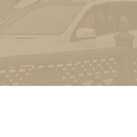
Контакт
01601, м.
гоманова
(044) 23