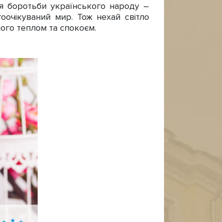
ня боротьби українського народу –
оочікуваний мир. Тож нехай світло
його теплом та спокоєм.