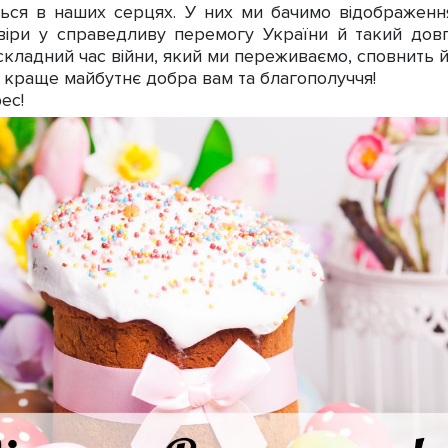
ється в наших серцях. У них ми бачимо відображен
віри у справедливу перемогу України й такий довг
 складний час війни, який ми переживаємо, сповнить 
раще майбутнє добра вам та благополуччя!
ес!