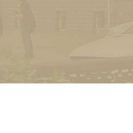
УНІВЕРСИТЕТ
Історія університету
Сторінка Михайла Дра