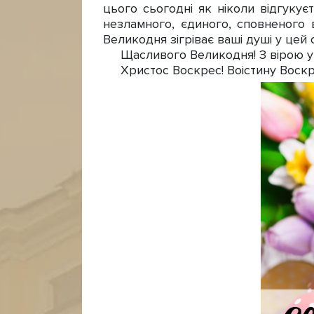
цього сьогодні як ніколи відгуку
незламного, єдиного, сповненого 
Великодня зігріває ваші душі у цей
Щасливого Великодня! З вірою у к
Христос Воскрес! Воістину Воскр