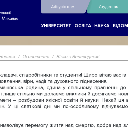
Абітурієнтам
Студентам
жавний
ні Михайла
УНІВЕРСИТЕТ
ОСВІТА
НАУКА
ВІДОМ
Новини
/
Оголошення
/
Вітаю з Великоднем!
адачі, співробітники та студенти! Щиро вітаю вас і
влення, віри, надії та духовного піднесення.
івська родина, єдина у спільному прагненні до П
 і лише спільно ми долаємо виклики й досягаємо нов
мети – розбудови якісної освіти й науки. Нехай ця
ін. У ці святкові дні ми по-особливому відчуваємо
волізує перемогу життя над смертю, добра над зло