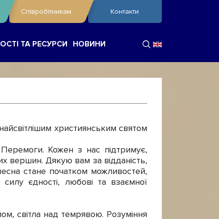
Співробітникам
Контакти
ОСТІ ТА РЕСУРСИ
НОВИНИ
з найсвітлішим християнським святом
еремоги. Кожен з нас підтримує,
их вершин. Дякую вам за відданість,
 весна стане початком можливостей,
 силу єдності, любові та взаємної
м, світла над темрявою. Розуміння