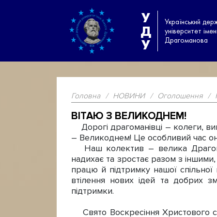
У
Український дер
Д
університет іме
Драгоманова
У
Головна
/
НОВИНИ
/
Оголошення
/
ВІТАЮ З ВЕЛИКОДНЕМ!
Дорогі драгоманівці – колеги, викл
– Великоднем! Це особливий час оно
Наш колектив – велика Драгоман
надихає та зростає разом з іншими,
працю й підтримку нашої спільної 
втілення нових ідей та добрих зм
підтримки.
Свято Воскресіння Христового сим