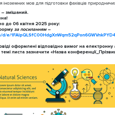
я іноземних мов для підготовки фахівців природничи
– змішаний.
на!
но до 06 квітня 2025 року:
 форму
за посиланням
–
orms/d/e/1FAIpQLSfC00HdgXnWqm52qPon6GWVnkPY
овіді оформлені відповідно вимог на електронну
 темі листа зазначити «Назва конференції_Прізвищ