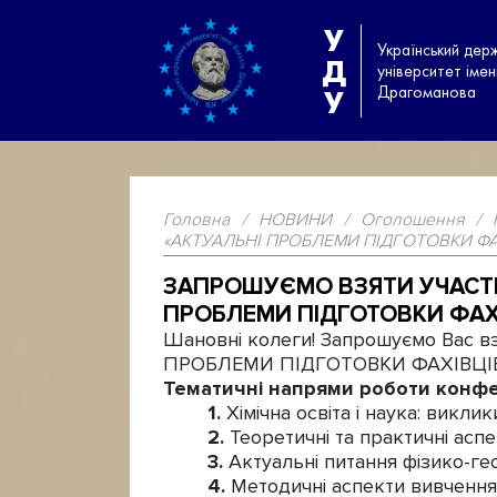
У
Український дер
Д
університет іме
Драгоманова
У
Головна
/
НОВИНИ
/
Оголошення
/
«АКТУАЛЬНІ ПРОБЛЕМИ ПІДГОТОВКИ Ф
ЗАПРОШУЄМО ВЗЯТИ УЧАСТЬ 
ПРОБЛЕМИ ПІДГОТОВКИ ФАХ
Шановні колеги! Запрошуємо Вас вз
ПРОБЛЕМИ ПІДГОТОВКИ ФАХІВЦІВ П
Тематичні напрями роботи конфе
Хімічна освіта і наука: викли
Теоретичні та практичні асп
Актуальні питання фізико-ге
Методичні аспекти вивченн