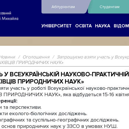
Абітурієнтам
Студентам
жавний
ні Михайла
УНІВЕРСИТЕТ
ОСВІТА
НАУКА
ВІДОМ
Новини
/
Оголошення
/
Запрошуємо взяти участь у Всеукр
АХІВЦІВ ПРИРОДНИЧИХ НАУК»
У ВСЕУКРАЇНСЬКІЙ НАУКОВО-ПРАКТИЧНІЙ
ІВЦІВ ПРИРОДНИЧИХ НАУК»
яти участь у роботі Всеукраїнської науково-практи
РИРОДНИЧИХ НАУК», яка відбудеться 15-16 квітня
ренції:
ки та перспективи.
екти еколого-біологічних досліджень.
ографічних та суспільно-географічних досліджень.
я основ природничих наук у ЗЗСО в умовах НУШ.