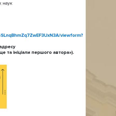
х наук
D4SLnqBhmZq7ZwEF3UxN3A/viewform?
 адресу
е та ініціали першого автора»).