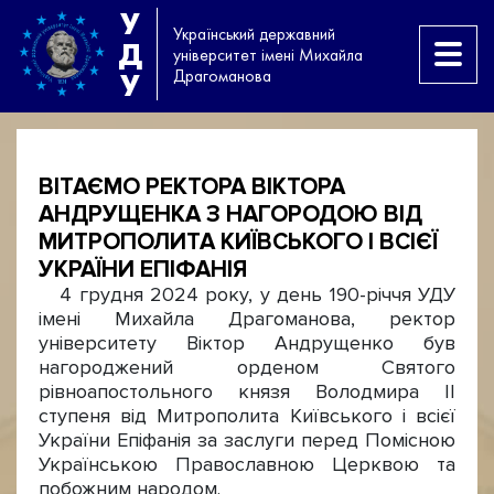
У
Український державний
Д
університет імені Михайла
Драгоманова
У
ВІТАЄМО РЕКТОРА ВІКТОРА
АНДРУЩЕНКА З НАГОРОДОЮ ВІД
МИТРОПОЛИТА КИЇВСЬКОГО І ВСІЄЇ
УКРАЇНИ ЕПІФАНІЯ
4 грудня 2024 року, у день 190-річчя УДУ
імені Михайла Драгоманова, ректор
університету Віктор Андрущенко був
нагороджений орденом Святого
рівноапостольного князя Володмира ІІ
ступеня від Митрополита Київського і всієї
України Епіфанія за заслуги перед Помісною
Українською Православною Церквою та
побожним народом.