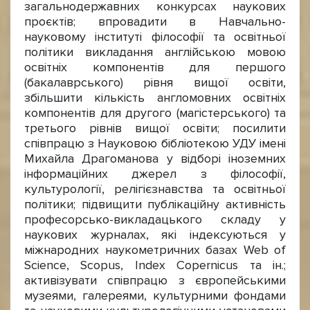
загальнодержавних конкурсах наукових
проєктів; впровадити в Навчально-
науковому інституті філософії та освітньої
політики викладання англійською мовою
освітніх компонентів для першого
(бакалаврського) рівня вищої освіти,
збільшити кількість англомовних освітніх
компонентів для другого (магістерського) та
третього рівнів вищої освіти; посилити
співпрацю з Науковою бібліотекою УДУ імені
Михайла Драгоманова у відборі іноземних
інформаційних джерел з філософії,
культурології, релігієзнавства та освітньої
політики; підвищити публікаційну активність
професорсько-викладацького складу у
наукових журналах, які індексуються у
міжнародних наукометричних базах Web of
Science, Scopus, Index Copernicus та ін.;
активізувати співпрацю з європейськими
музеями, галереями, культурними фондами