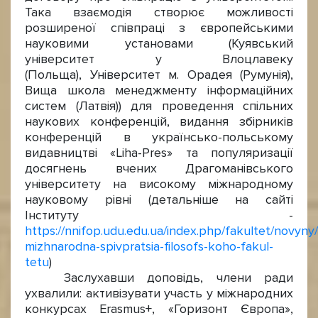
Така взаємодія створює можливості
розширеної співпраці з європейськими
науковими установами (Куявський
університет у Влоцлавеку
(Польща), Університет м. Орадея (Румунія),
Вища школа менеджменту інформаційних
систем (Латвія)) для проведення спільних
наукових конференцій, видання збірників
конференцій в українсько-польському
видавництві «Liha-Pres» та популяризації
досягнень вчених Драгоманівського
університету на високому міжнародному
науковому рівні (детальніше на сайті
Інституту -
https://nnifop.udu.edu.ua/index.php/fakultet/novyny
mizhnarodna-spivpratsia-filosofs-koho-fakul-
tetu
)
Заслухавши доповідь, члени ради
ухвалили: активізувати участь у міжнародних
конкурсах Erasmus+, «Горизонт Європа»,