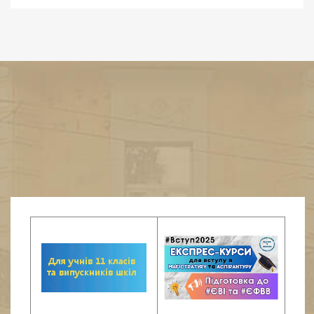
Будь ласка, введіть адресу електронної пошти для
вашого облікового запису. Код верифікації буде
надісланий на цю адресу. Після того як ви отримаєте код
верифікації, ви зможете вибрати новий пароль для
вашого облікового запису.
Електронна адреса
*
Надіслати