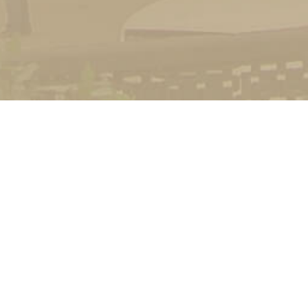
УНІВЕРСИТЕТ
Історія університету
Сторінка Михайла Дра
Структура
Прозорий університет
Контакти