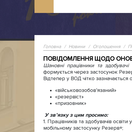
Головна
/
Новини
/
Оголошення
/
П
ПОВІДОМЛЕННЯ ЩОДО ОНОВ
Шановні працівники та здобувачі 
формується через застосунок Резер
Відтепер у ВОД чітко зазначається о
«військовозобов’язаний»
«резервіст»
«призовник»
У зв’язку з цим просимо:
1. Працівників та здобувачів освіт
мобільному застосунку Резерв+;