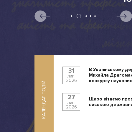
В Українському де
31
Михайла Драгоман
лип.
2026
конкурсу наукових
КАЛЕНДАР ПОДІЙ
27
Щиро вітаємо про
лип.
високою державно
2026