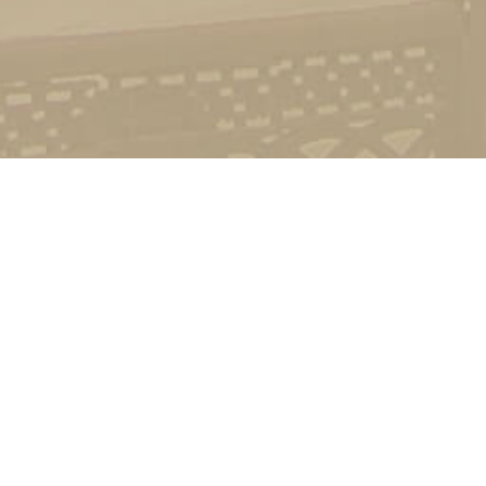
Контакт
01601, м.
гоманова
(044) 23