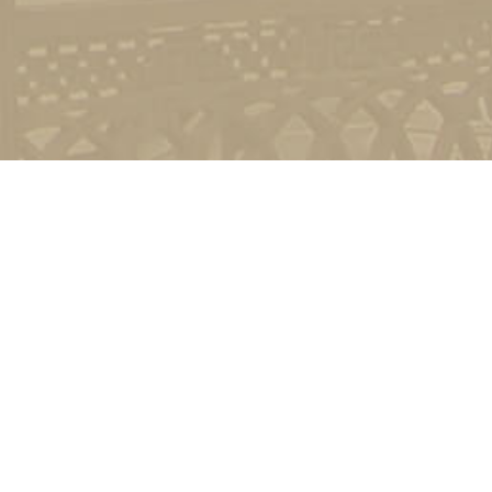
и
Київ, вул. Пирогова, 9
4-11-08