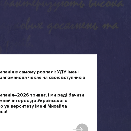
мпанія в самому розпалі: УДУ імені
агоманова чекає на своїх вступників
мпанія–2026 триває, і ми раді бачити
жний інтерес до Українського
 університету імені Михайла
ва!