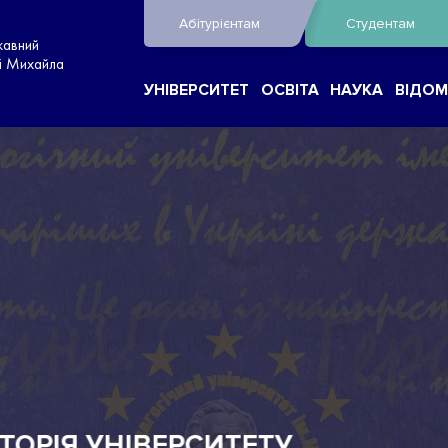
Абітурієнтам
Студентам
жавний
ні Михайла
УНІВЕРСИТЕТ
ОСВІТА
НАУКА
ВІДОМ