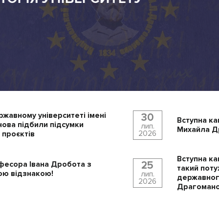
ржавному університеті імені
30
Вступна ка
ова підбили підсумки
лип.
Михайла Др
2026
 проєктів
Вступна ка
25
фесора Івана Дробота з
такий поту
ю відзнакою!
лип.
державного
2026
Драгомано