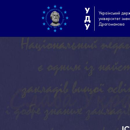
У
Український дер
Д
університет іме
Драгоманова
У
ІСТОРІЯ УНІВЕРСИТЕТУ