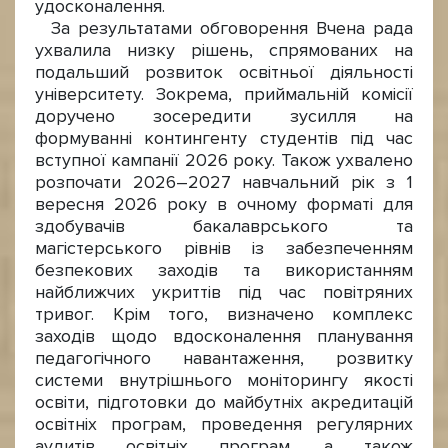
удосконалення.
За результатами обговорення Вчена рада
ухвалила низку рішень, спрямованих на
подальший розвиток освітньої діяльності
університету. Зокрема, приймальній комісії
доручено зосередити зусилля на
формуванні контингенту студентів під час
вступної кампанії 2026 року. Також ухвалено
розпочати 2026–2027 навчальний рік з 1
вересня 2026 року в очному форматі для
здобувачів бакалаврського та
магістерського рівнів із забезпеченням
безпекових заходів та використанням
найближчих укриттів під час повітряних
тривог. Крім того, визначено комплекс
заходів щодо вдосконалення планування
педагогічного навантаження, розвитку
системи внутрішнього моніторингу якості
освіти, підготовки до майбутніх акредитацій
освітніх програм, проведення регулярних
аудитів освітніх програм, а також