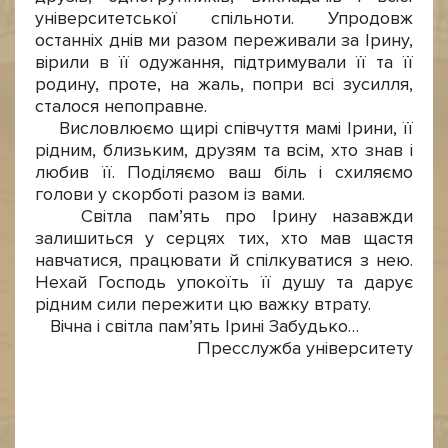
університетської спільноти. Упродовж
останніх днів ми разом переживали за Ірину,
вірили в її одужання, підтримували її та її
родину, проте, на жаль, попри всі зусилля,
сталося непоправне.
Висловлюємо щирі співчуття мамі Ірини, її
рідним, близьким, друзям та всім, хто знав і
любив її. Поділяємо ваш біль і схиляємо
голови у скорботі разом із вами.
Світла пам’ять про Ірину назавжди
залишиться у серцях тих, хто мав щастя
навчатися, працювати й спілкуватися з нею.
Нехай Господь упокоїть її душу та дарує
рідним сили пережити цю важку втрату.
Вічна і світла пам’ять Ірині Забудько…
Пресслужба університету