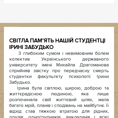
СВІТЛА ПАМ’ЯТЬ НАШІЙ СТУДЕНТЦІ
ІРИНІ ЗАБУДЬКО
З глибоким сумом і невимовним болем
колектив Українського державного
університету імені Михайла Драгоманова
сприйняв звістку про передчасну смерть
студентки факультету психології Ірини
Забудько.
Ірина була світлою, щирою, доброю та
життєрадісною людиною, яка лише
розпочинала свій життєвий шлях, мала
багато мрій, планів і сподівань на майбутнє. Її
відхід став тяжкою втратою для рідних,
друзів, одногрупників, викладачів і всієї