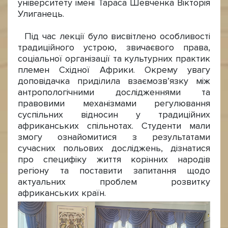
університету імені Тараса Шевченка Вікторія
Улиганець.
Під час лекції було висвітлено особливості
традиційного устрою, звичаєвого права,
соціальної організації та культурних практик
племен Східної Африки. Окрему увагу
доповідачка приділила взаємозв’язку між
антропологічними дослідженнями та
правовими механізмами регулювання
суспільних відносин у традиційних
африканських спільнотах. Студенти мали
змогу ознайомитися з результатами
сучасних польових досліджень, дізнатися
про специфіку життя корінних народів
регіону та поставити запитання щодо
актуальних проблем розвитку
африканських країн.