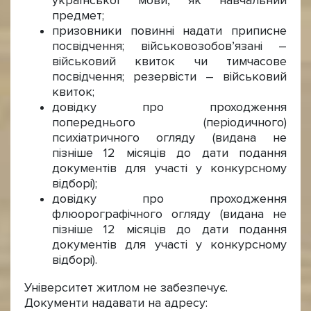
української мови, як навчальний
предмет;
призовники повинні надати приписне
посвідчення; військовозобов’язані –
військовий квиток чи тимчасове
посвідчення; резервісти – військовий
квиток;
довідку про проходження
попереднього (періодичного)
психіатричного огляду (видана не
пізніше 12 місяців до дати подання
документів для участі у конкурсному
відборі);
довідку про проходження
флюорографічного огляду (видана не
пізніше 12 місяців до дати подання
документів для участі у конкурсному
відборі).
Університет житлом не забезпечує.
Документи надавати на адресу: