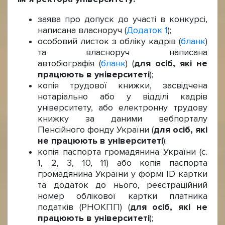
заява про допуск до участі в конкурсі,
написана власноруч (
Додаток 1
);
особовий листок з обліку кадрів (
бланк
)
та власноруч написана
автобіографія (
бланк
) (
для осіб, які не
працюють в університеті
);
копія трудової книжки, засвідчена
нотаріально або у відділі кадрів
університету, або електронну трудову
книжку за даними вебпорталу
Пенсійного фонду України (
для осіб, які
не працюють в університеті
);
копія паспорта громадянина України (с.
1, 2, 3, 10, 11) або копія паспорта
громадянина України у формі ID картки
та додаток до нього, реєстраційний
номер облікової картки платника
податків (РНОКПП) (
для осіб, які не
працюють в університеті
);