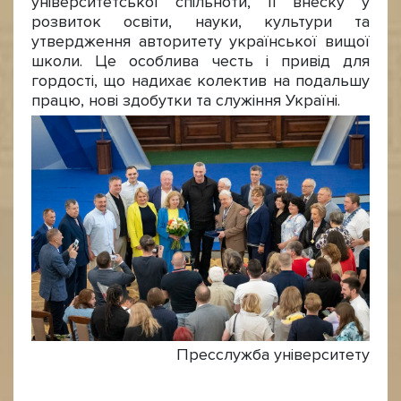
університетської спільноти, її внеску у
розвиток освіти, науки, культури та
утвердження авторитету української вищої
школи. Це особлива честь і привід для
гордості, що надихає колектив на подальшу
працю, нові здобутки та служіння Україні.
Пресслужба університету