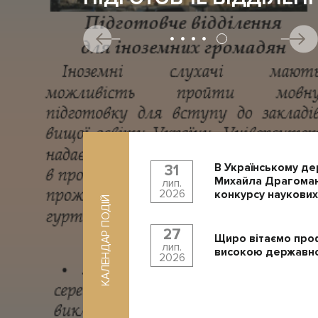
В Українському де
31
Михайла Драгоман
лип.
2026
конкурсу наукових
КАЛЕНДАР ПОДІЙ
27
Щиро вітаємо про
лип.
високою державно
2026