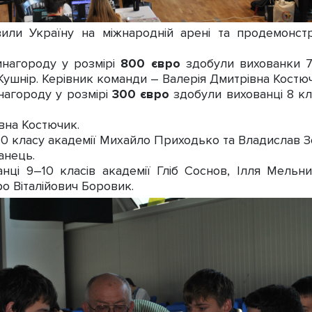
вили Україну на міжнародній арені та продемонст
нагороду у розмірі
800 євро
здобули вихованки 7 
 Кушнір. Керівник команди – Валерія Дмитрівна Костю
нагороду у розмірі
300 євро
здобули вихованці 8 кл
вна Костючик.
10 класу академії Михайло Приходько та Владислав З
анець.
нці 9–10 класів академії Гліб Соснов, Ілля Мельн
о Віталійович Боровик.