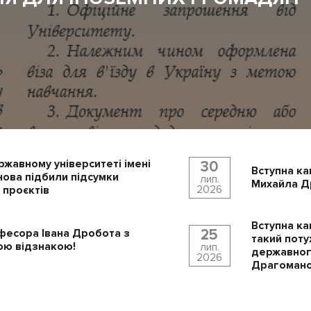
ржавному університеті імені
30
Вступна ка
ова підбили підсумки
лип.
Михайла Др
2026
 проєктів
Вступна ка
25
фесора Івана Дробота з
такий поту
ю відзнакою!
лип.
державного
2026
Драгомано