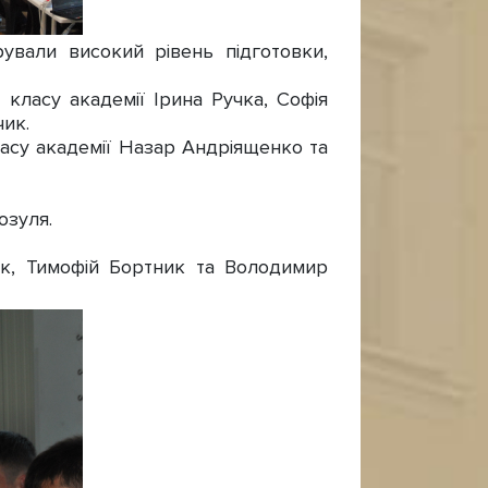
рували високий рівень підготовки,
класу академії Ірина Ручка, Софія
чик.
асу академії Назар Андріященко та
озуля.
ик, Тимофій Бортник та Володимир