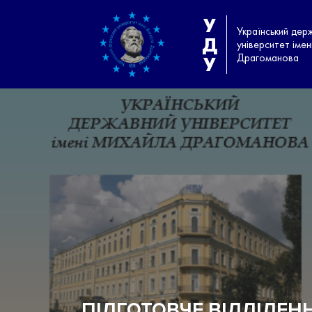
У
Український дер
Д
університет іме
Драгоманова
У
ПІДГОТОВЧЕ ВІДДІЛЕН