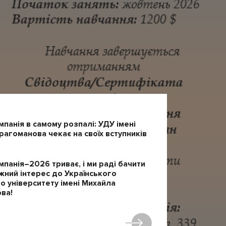
мпанія в самому розпалі: УДУ імені
агоманова чекає на своїх вступників
мпанія–2026 триває, і ми раді бачити
жний інтерес до Українського
 університету імені Михайла
ва!