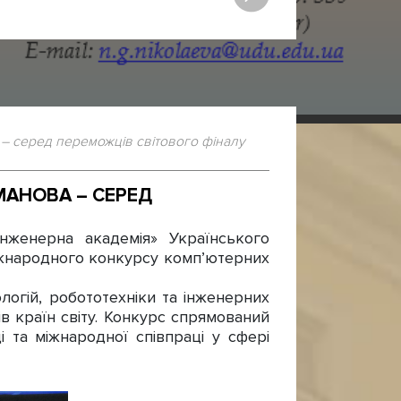
 – серед переможців світового фіналу
МАНОВА – СЕРЕД
нженерна академія» Українського
міжнародного конкурсу комп’ютерних
огій, робототехніки та інженерних
ів країн світу. Конкурс спрямований
і та міжнародної співпраці у сфері