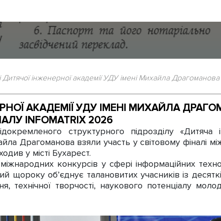
 Дитячої інженерної академії УДУ імені Михайла Драгоманова
РНОЇ АКАДЕМІЇ УДУ ІМЕНІ МИХАЙЛА ДРАГО
АЛУ INFOMATRIX 2026
ідокремленого структурного підрозділу «Дитяча і
айла Драгоманова взяли участь у світовому фіналі 
див у місті Бухарест.
міжнародних конкурсів у сфері інформаційних технол
ий щороку об’єднує талановитих учасників із десятк
я, технічної творчості, наукового потенціалу молод