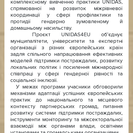
комплексному вивченню практики UNIDAS,
спрямованої на розвиток міжрівневої
координації у сфері профілактики та
протидії гендерно зумовленому й
домашньому насильству.
Проєкт UNIDAS4EU об’єднує
муніципалітети, університети та експертні
організації з різних європейських країн
задля спільного напрацювання ефективних
моделей підтримки постраждалих, розвитку
локальних політик і посилення міжнародної
співпраці у сфері гендерної рівності та
соціальної інклюзії.
У межах програми учасники обговорили
механізми адаптації успішних європейських
практик до національного та місцевого
контексту партнерських громад, питання
розвитку системи підтримки постраждалих,
інструменти моніторингу та міжсекторальної
взаємодії між органами влади, освітніми
установами та громадськими організаціями.