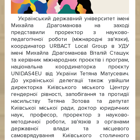
Український державний університет імені
Михайла Драгоманова на заході
представили проректор з науково-
педагогічної роботи (міжнародні зв’язки),
координатор URBACT Local Group в УДУ
імені Михайла Драгоманова Віталій Сташук
та керівник міжнародних проєктів і програм,
національна координаторка проєкту
UNIDAS4EU від України Тетяна Матусевич.
До української делегації також увійшли
директорка Київського міського Центру
гендерної рівності, запобігання та протидії
насильству Тетяна Зотова та депутат
Київської міської ради, доктор юридичних
наук, професор, проректор з науково-
методичної роботи, звʼязків з органами
державної влади та місцевого
самоврядування Київського столичного