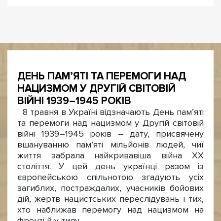
ДЕНЬ ПАМ’ЯТІ ТА ПЕРЕМОГИ НАД
НАЦИЗМОМ У ДРУГІЙ СВІТОВІЙ
ВІЙНІ 1939–1945 РОКІВ
8 травня в Україні відзначають День пам’яті
та перемоги над нацизмом у Другій світовій
війні 1939–1945 років – дату, присвячену
вшануванню пам’яті мільйонів людей, чиї
життя забрала найкривавіша війна ХХ
століття. У цей день українці разом із
європейською спільнотою згадують усіх
загиблих, постраждалих, учасників бойових
дій, жертв нацистських переслідувань і тих,
хто наближав перемогу над нацизмом на
фронті й у тилу.