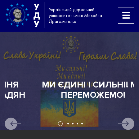
У
Український державний
Д
університет імені Михайла
Драгоманова
У
МИ ЄДИНІ І СИЛЬНІ! МИ
Н
ПЕРЕМОЖЕМО!