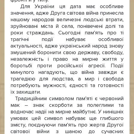
Для України ця дата має особливе
значення, адже Друга світова війна принесла
нашому народові величезні людські втрати,
зруйновані міста й села, понівечені долі та
роки страждань. Сьогодні пам’ять про ті
трагічні події набуває особливої
актуальності, адже український народ знову
змушений боронити свою державу, свободу,
незалежність і право на мирне життя у
боротьбі проти російської агресії. Події
минулого нагадують, що війна завжди є
трагедією для людства, а мир і свобода
потребують мужності, єдності та готовності
їх захищати.
Традиційним символом пам’яті є червоний
мак – знак скорботи за полеглими та
водночас надії на мирне майбутнє. У нинішніх
умовах цей символ набуває ще глибшого
змісту, поєднуючи пам’ять про жертв Другої
світової війни з шаною до сучасних