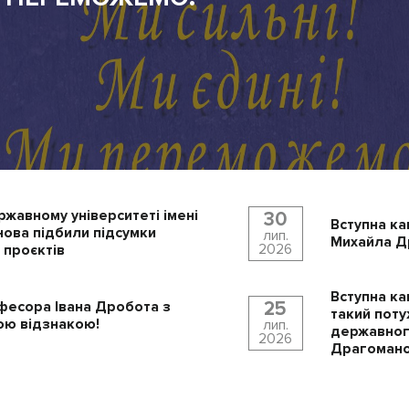
ржавному університеті імені
30
Вступна ка
ова підбили підсумки
лип.
Михайла Др
2026
 проєктів
Вступна ка
25
фесора Івана Дробота з
такий поту
ю відзнакою!
лип.
державного
2026
Драгомано