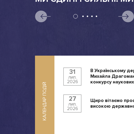
В Українському де
31
Михайла Драгоман
лип.
2026
конкурсу наукових
КАЛЕНДАР ПОДІЙ
27
Щиро вітаємо про
лип.
високою державно
2026