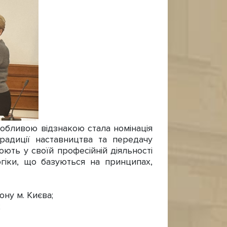
обливою відзнакою стала номінація
традиції наставництва та передачу
люють у своїй професійній діяльності
гогіки, що базуються на принципах,
ну м. Києва;
;