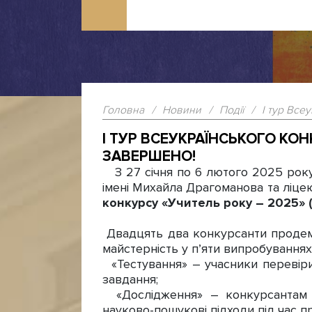
Головна
/
Новини
/
Події
/
І тур Все
І ТУР ВСЕУКРАЇНСЬКОГО КОНК
ЗАВЕРШЕНО!
З 27 січня по 6 лютого 2025 року
імені Михайла Драгоманова та ліц
конкурсу «Учитель року – 2025» (н
Двадцять два конкурсанти продемо
майстерність у пʼяти випробуваннях
«Тестування» – учасники перевірил
завдання;
«Дослідження» – конкурсантам до
науково-пошукові підходи під час п