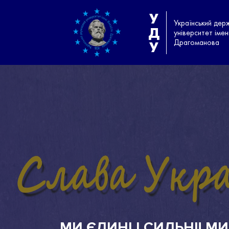
У
Український дер
Д
університет іме
Драгоманова
У
МИ ЄДИНІ І СИЛЬНІ! М