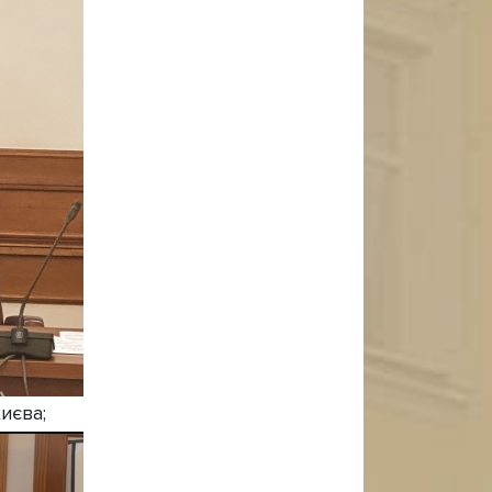
иєва;