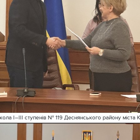
Школа І–ІІІ ступенів № 119 Деснянського району міста К