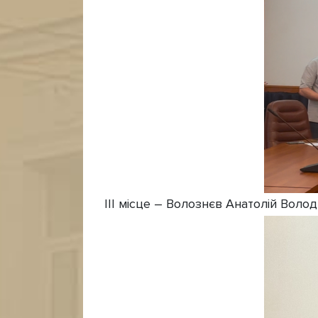
ІІІ місце – Волознєв Анатолій Воло