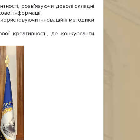
ності, розвʼязуючи доволі складні
ової інформації;
икористовуючи інноваційні методики
ої креативності, де конкурсанти