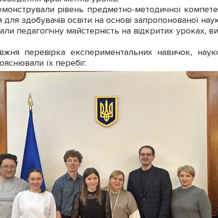
монстрували рівень предметно-методичної компетент
я для здобувачів освіти на основі запропонованої наук
и педагогічну майстерність на відкритих уроках, в
жня перевірка експериментальних навичок, науков
ояснювали їх перебіг.