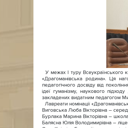
У межах І туру Всеукраїнського к
«Драгоманівська родина». Ця наго
педагогічного досвіду від покоління
ідеї гуманізму, наукового підходу
закладених видатним педагогом М
Лавреати номінації «Драгоманівськ
Виговська Люба Вікторівна – серед
Бурлака Марина Вікторівна – школа 
Балясна Юлія Володимирівна – ліце