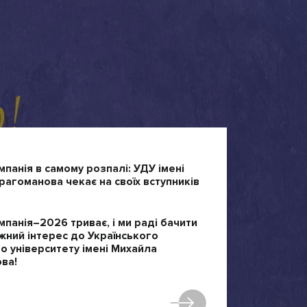
мпанія в самому розпалі: УДУ імені
агоманова чекає на своїх вступників
мпанія–2026 триває, і ми раді бачити
жний інтерес до Українського
 університету імені Михайла
ва!