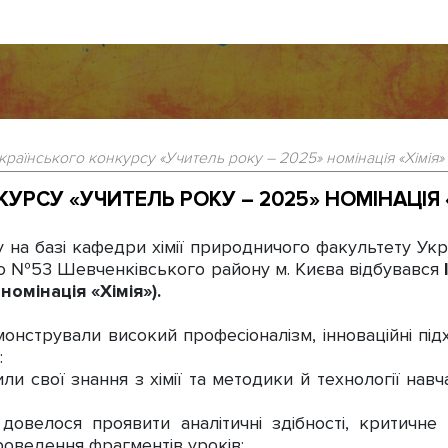
українського конкурсу «Учитель року – 2025» номінація «Хімія» 
УРСУ «УЧИТЕЛЬ РОКУ – 2025» НОМІНАЦІЯ «Х
 на базі кафедри хімії природничого факультету Укр
ею №53 Шевченківського району м. Києва відбувався
омінація «Хімія»).
нстрували високий професіоналізм, інноваційні під
:
и свої знання з хімії та методики й технології навч
велося проявити аналітичні здібності, критичне 
роведення фрагментів уроків;