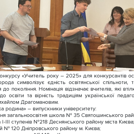
онкурсу «Учитель року – 2025» для конкурсантів ос
рода символізує єдність освітянської спільноти, 
 до покоління. Номінація відзначає вчителів, які вті
 до освіти та вірність традиціям української педа
ихайлом Драгомановим.
а родина» – випускники університету:
ня загальноосвітня школа № 35 Святошинського райо
І-ІІІ ступенів №218 Деснянського району міста Києва
й № 120 Дніпровського району м. Києва;