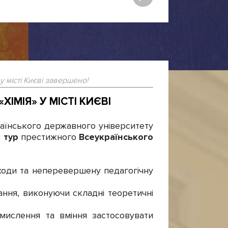
у місті Києві завершено!
ІМІЯ» У МІСТІ КИЄВІ
аїнського державного університету
І тур
престижного
Всеукраїнського
ходи та неперевершену педагогічну
ання, виконуючи складні теоретичні
мислення та вміння застосовувати