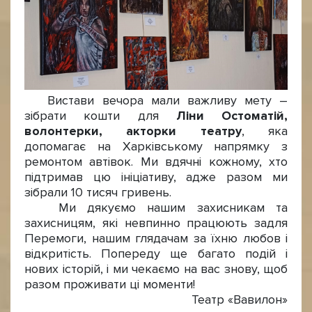
Вистави вечора мали важливу мету –
зібрати кошти для
Ліни Остоматій,
волонтерки, акторки театру
, яка
допомагає на Харківському напрямку з
ремонтом автівок. Ми вдячні кожному, хто
підтримав цю ініціативу, адже разом ми
зібрали 10 тисяч гривень.
Ми дякуємо нашим захисникам та
захисницям, які невпинно працюють задля
Перемоги, нашим глядачам за їхню любов і
відкритість. Попереду ще багато подій і
нових історій, і ми чекаємо на вас знову, щоб
разом проживати ці моменти!
Театр «Вавилон»