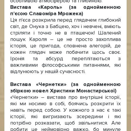
особливою атмосферою та глибиною.
Вистава «Кароль» (за однойменною
п'єсою Славоміра Мрожека)
Ця п'єса розкрила перед глядачем глибокий
світ, де Онука з Бабцею, хоч і невчені, вміють
стріляти і точно не в пташечок! Шалений
пошук Кароля – це не просто захоплива
історія, це пригода, сповнена алегорій, де
кожен глядач може побачити щось своє.
Іронія та абсурд переплітаються з
важливими філософськими питаннями, які
відлунюють у нашій сучасності.
Вистава «Чернетки» (за однойменною
збіркою новел Христини Монастирської)
«Чернетки» – вистава про внутрішні історії,
які ми носимо в собі, боячись розкрити їх
навіть перед собою. У кожного з нас є такі
історії, які вигризають зсередини і які
потрібно розказати, щоб звільнитися. Але
робити це неймовірно важко, бо минуле