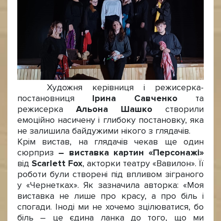
Художня керівниця і режисерка-
постановниця
Ірина Савченко
та
режисерка
Альона Шашко
створили
емоційно насичену і глибоку постановку, яка
не залишила байдужими нікого з глядачів.
Крім вистав, на глядачів чекав ще один
сюрприз
– виставка картин «Персонажі»
від
Scarlett
Fox
, акторки театру «Вавилон». Її
роботи були створені під впливом зіграного
у «Чернетках». Як зазначила авторка: «Моя
виставка не лише про красу, а про біль і
спогади. Іноді ми не хочемо зцілюватися, бо
біль – це єдина ланка до того, що ми