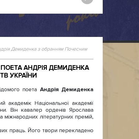
Андрія Демиденка з обранням Почесним
 ПОЕТА АНДРІЯ ДЕМИДЕНКА
ТВ УКРАЇНИ
відомого поета
Андрія Демиденка
 академік Національної академії
їни. Він кавалер орденів Ярослава
а міжнародних літературних премій,
вих праць. Його твори перекладено