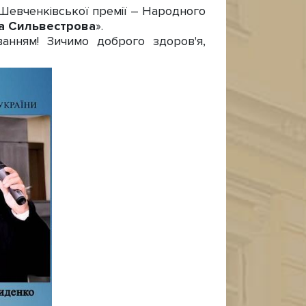
евченківської премії – Народного
а Сильвестрова
».
нням! Зичимо доброго здоров'я,