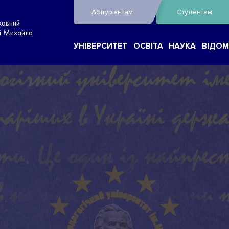
Абітурієнтам
Студентам
жавний
ні Михайла
УНІВЕРСИТЕТ
ОСВІТА
НАУКА
ВІДОМ