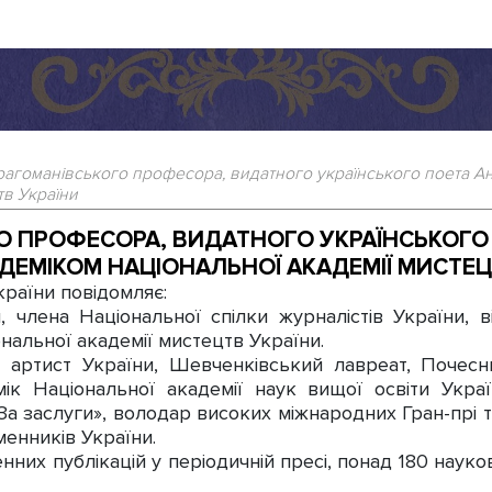
рагоманівського професора, видатного українського поета 
тв України
О ПРОФЕСОРА, ВИДАТНОГО УКРАЇНСЬКОГО
ДЕМІКОМ НАЦІОНАЛЬНОЇ АКАДЕМІЇ МИСТЕЦ
раїни повідомляє:
члена Національної спілки журналістів України, 
альної академії мистецтв України.
ист України, Шевченківський лавреат, Почесний
мік Національної академії наук вищої освіти Укра
а заслуги», володар високих міжнародних Гран-прі т
менників України.
их публікацій у періодичній пресі, понад 180 науко