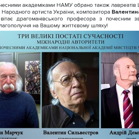
есними академіками НАМУ обрано також лавреатів Ш
і Народного артиста України, композитора
Валентин
тає драгоманівського професора з почесним зва
 благополуччя на Вашому життєвому шляху!