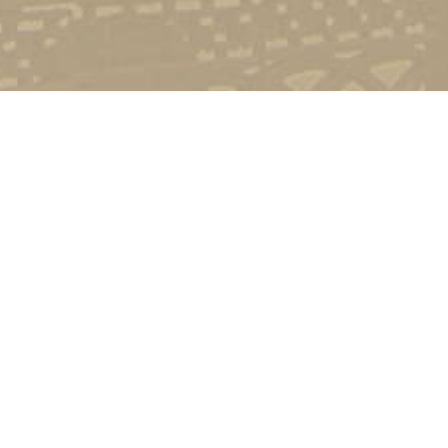
Контакт
01601, м.
гоманова
(044) 23
Соціально-психологічна підтримка