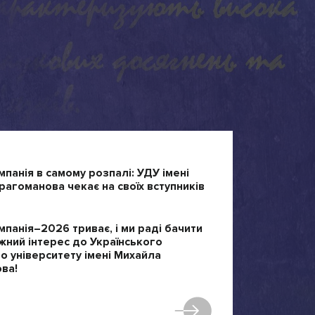
мпанія в самому розпалі: УДУ імені
агоманова чекає на своїх вступників
мпанія–2026 триває, і ми раді бачити
жний інтерес до Українського
 університету імені Михайла
ва!