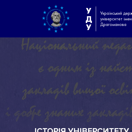
У
Український дер
Д
університет іме
Драгоманова
У
ІСТОРІЯ УНІВЕРСИТЕТУ