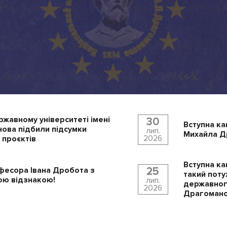
ржавному університеті імені
30
Вступна ка
ова підбили підсумки
лип.
Михайла Др
2026
 проєктів
Вступна ка
25
фесора Івана Дробота з
такий поту
ю відзнакою!
лип.
державного
2026
Драгомано