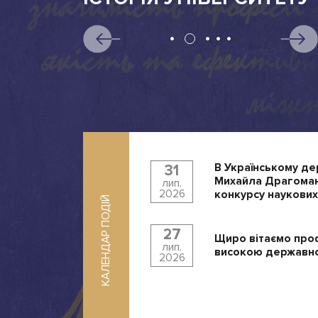
В Українському де
31
Михайла Драгоман
лип.
2026
конкурсу наукових
КАЛЕНДАР ПОДІЙ
27
Щиро вітаємо про
лип.
високою державно
2026