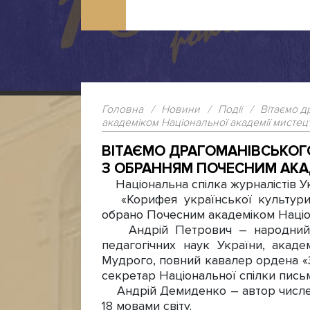
Головна
/
Новини
/
Події
/
Вітаємо д
академіком Національної академії мистец
ВІТАЄМО ДРАГОМАНІВСЬКОГ
З ОБРАННЯМ ПОЧЕСНИМ АКА
Національна спілка журналістів Ук
«Корифея української культури, 
обрано Почесним академіком Націон
Андрій Петрович – народний арт
педагогічних наук України, акаде
Мудрого, повний кавалер ордена «З
секретар Національної спілки пись
Андрій Демиденко – автор численн
18 мовами світу.