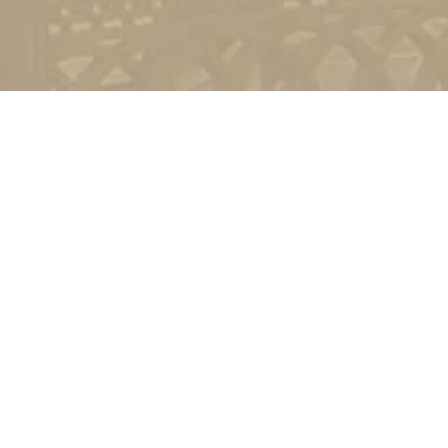
и
Київ, вул. Пирогова, 9
4-11-08
Зворотній зв'язок