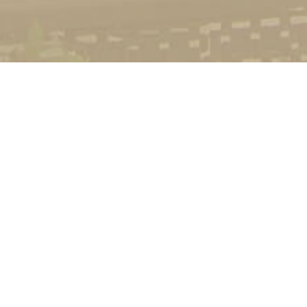
УНІВЕРСИТЕТ
Історія університету
Сторінка Михайла Дра
Структура
Прозорий університет
Контакти
Стати студентом