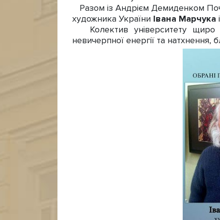
Разом із Андрієм Демиденком Поч
художника України
Івана Марчука
Колектив університету щиро ві
невичерпної енергії та натхнення,