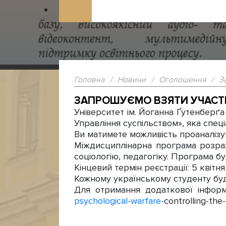
Головна
/
Новини
/
Оголошення
/
З
ЗАПРОШУЄМО ВЗЯТИ УЧАСТЬ 
Університет ім. Йоганна Ґутенберґа 
Управління суспільством», яка спец
Ви матимете можливість проаналізув
Міждисциплінарна програма розрахо
соціологію, педагогіку. Програма б
Кінцевий термін реєстрації: 5 квітня
Кожному українському студенту буд
Для отримання додаткової інформ
psychological-warfare-
controlling-the-