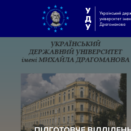
У
Український дер
Д
університет іме
Драгоманова
У
ПІДГОТОВЧЕ ВІДДІЛЕН