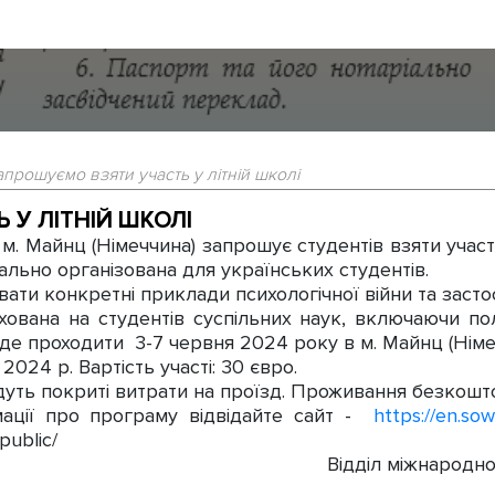
апрошуємо взяти участь у літній школі
У ЛІТНІЙ ШКОЛІ
м. Майнц (Німеччина) запрошує студентів взяти участь
іально організована для українських студентів.
ати конкретні приклади психологічної війни та застос
вана на студентів суспільних наук, включаючи полі
уде проходити 3-7 червня 2024 року в м. Майнц (Німе
 2024 р. Вартість участі: 30 євро.
уть покриті витрати на проїзд. Проживання безкошт
ації про програму відвідайте сайт -
https://en.so
public/
Відділ міжнародно