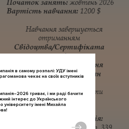
мпанія в самому розпалі: УДУ імені
агоманова чекає на своїх вступників
мпанія–2026 триває, і ми раді бачити
жний інтерес до Українського
 університету імені Михайла
ва!