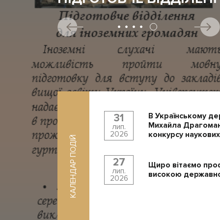
В Українському де
31
Михайла Драгоман
лип.
2026
конкурсу наукових
КАЛЕНДАР ПОДІЙ
27
Щиро вітаємо про
лип.
високою державно
2026