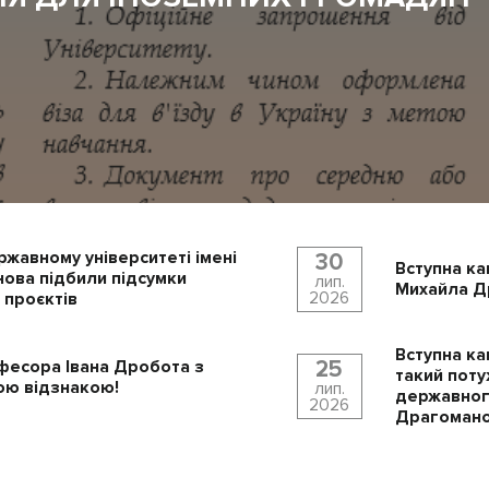
ржавному університеті імені
30
Вступна ка
ова підбили підсумки
лип.
Михайла Др
2026
 проєктів
Вступна ка
25
фесора Івана Дробота з
такий поту
ю відзнакою!
лип.
державного
2026
Драгомано