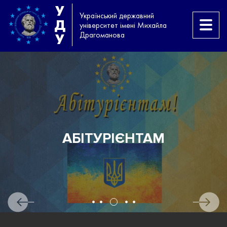
У
Український державний
Д
університет імені Михайла
Драгоманова
У
АБІТУРІЄНТАМ