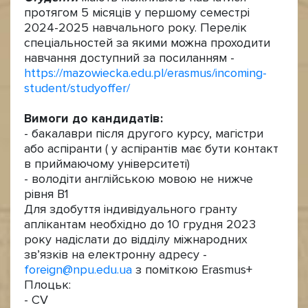
протягом 5 місяців у першому семестрі
2024-2025 навчального року. Перелік
спеціальностей за якими можна проходити
навчання доступний за посиланням -
https://mazowiecka.edu.pl/erasmus/incoming-
student/studyoffer/
Вимоги до кандидатів:
- бакалаври після другого курсу, магістри
або аспіранти ( у аспірантів має бути контакт
в приймаючому університеті)
- володіти англійською мовою не нижче
рівня В1
Для здобуття індивідуального гранту
аплікантам необхідно до 10 грудня 2023
року надіслати до відділу міжнародних
зв’язків на електронну адресу -
foreign@npu.edu.ua
з поміткою Erasmus+
Плоцьк:
- CV