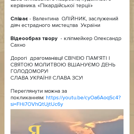
керівника. «Пікардійської терції»
Співає
- Валентина ОЛІЙНИК, заслужений
діяч естрадного мистецтва України
Відеообраз твору
- кліпмейкер Олександр
Сахно
Дорогі драгоманівці! СВІЧЕЮ ПАМ‘ЯТІ І
СВЯТОЮ МОЛИТВОЮ ВШАНУЄМО ДЕНЬ
ГОЛОДОМОРУ!
СЛАВА УКРАЇНІ! СЛАВА ЗСУ!
Переглянути можна за
покликанням:
https://youtu.be/cyOa6AoqSc4?
si=FHi7OVhQtUjtUc6y