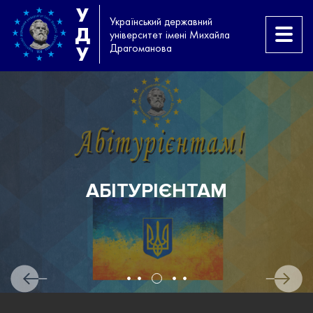
У
Український державний
Д
університет імені Михайла
Драгоманова
У
АБІТУРІЄНТАМ