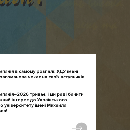
мпанія в самому розпалі: УДУ імені
агоманова чекає на своїх вступників
мпанія–2026 триває, і ми раді бачити
жний інтерес до Українського
 університету імені Михайла
ва!