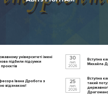
ржавному університеті імені
30
Вступна ка
ова підбили підсумки
лип.
Михайла Др
2026
 проєктів
Вступна ка
25
фесора Івана Дробота з
такий поту
ю відзнакою!
лип.
державного
2026
Драгомано