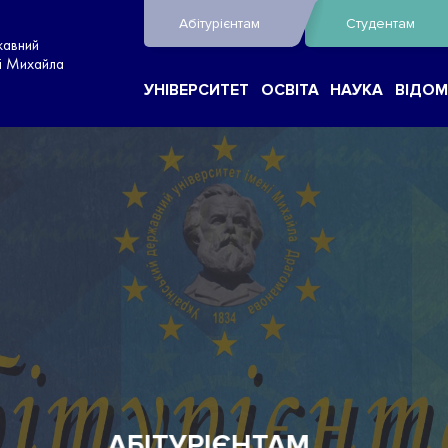
Абітурієнтам
Студентам
жавний
ні Михайла
УНІВЕРСИТЕТ
ОСВІТА
НАУКА
ВІДОМ