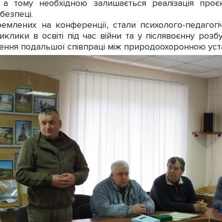
 а тому необхідною залишається реалізація проєк
безпеці.
лених на конференції, стали психолого-педагогіч
виклики в освіті під час війни та у післявоєнну роз
ення подальшої співпраці між природоохоронною уст