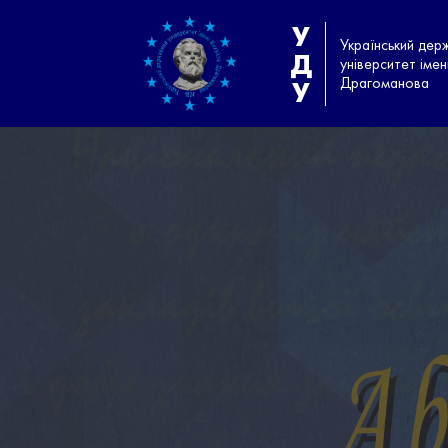
У
Український дер
Д
університет іме
Драгоманова
У
АБІТУРІЄНТАМ