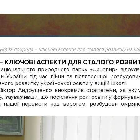
аука та природа – ключові аспекти для сталого розвитку нашої
 – КЛЮЧОВІ АСПЕКТИ ДЛЯ СТАЛОГО РОЗВИ
ціонального природного парку «Синевир» відбулас
ти України під час війни та післявоєнної розбудови
ного розвитку української освіти у вищій школі.
іктор Андрущенко виокремив стратегеми, за якими
, зауваживши, що посилення ролі освіти у формуванн
м нашої перемоги над ворогом, розбудови омріяно