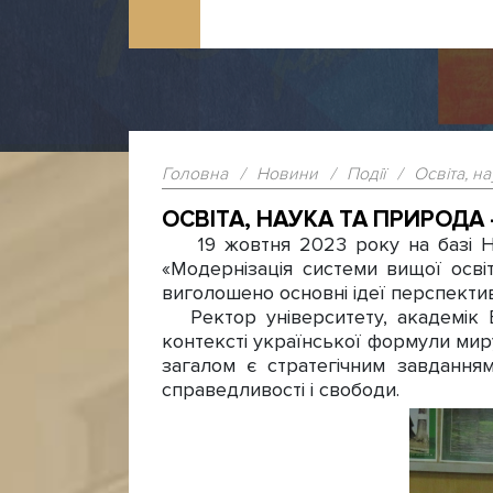
Головна
/
Новини
/
Події
/
Освіта, н
ОСВІТА, НАУКА ТА ПРИРОДА
19 жовтня 2023 року на базі На
«Модернізація системи вищої осві
виголошено основні ідеї перспектив
Ректор університету, академік В
контексті української формули миру
загалом є стратегічним завдання
справедливості і свободи.