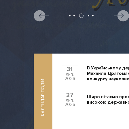
В Українському де
31
Михайла Драгоман
лип.
2026
конкурсу наукових
КАЛЕНДАР ПОДІЙ
27
Щиро вітаємо про
лип.
високою державно
2026