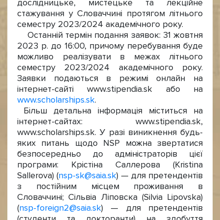
дослідницьке, мистецьке та лекційне
стажування у Словаччині протягом літнього
семестру 2023/2024 академічного року.
Останній термін подання заявок: 31 жовтня
2023 p. до 16:00, причому перебування буде
можливо реалізувати в межах літнього
семестру 2023/2024 академічного року.
Заявки подаються в режимі онлайн на
інтернет-сайті www.stipendia.sk або на
www.scholarships.sk
.
Більш детальна інформація міститься на
інтернет-сайтах: www.stipendia.sk,
www.scholarships.sk. У разі виникнення будь-
яких питань щодо NSP можна звертатися
безпосередньо до адміністраторів цієї
програми: Крістіна Саллерова (Kristina
Sallerova) (
nsp-sk@saia.sk
) — для претендентів
з постійним місцем проживання в
Словаччині; Сільвіа Ліповска (Silvia Lipovska)
(
nsp-foreign2@saia.sk
) — для претендентів
(студенти та докторанти) на здобуття