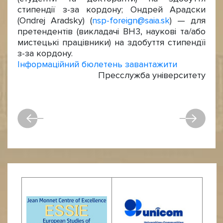
стипендії з-за кордону; Ондрей Арадски
(Oпdrej Aradsky) (
nsp-foreign@saia.sk
) — для
претендентів (викладачі BH3, наукові та/або
мистецькі працівники) на здобуття стипендїі
з-за кордону.
Інформаційний бюлетень завантажити
Пресслужба університету