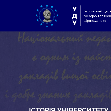
У
Український дер
Д
університет іме
Драгоманова
У
ІСТОРІЯ УНІВЕРСИТЕТУ