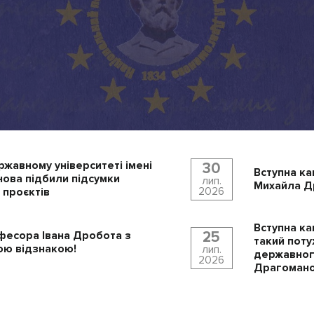
ржавному університеті імені
30
Вступна ка
ова підбили підсумки
лип.
Михайла Др
2026
 проєктів
Вступна ка
25
фесора Івана Дробота з
такий поту
ю відзнакою!
лип.
державного
2026
Драгомано