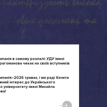
мпанія в самому розпалі: УДУ імені
агоманова чекає на своїх вступників
мпанія–2026 триває, і ми раді бачити
жний інтерес до Українського
 університету імені Михайла
ва!