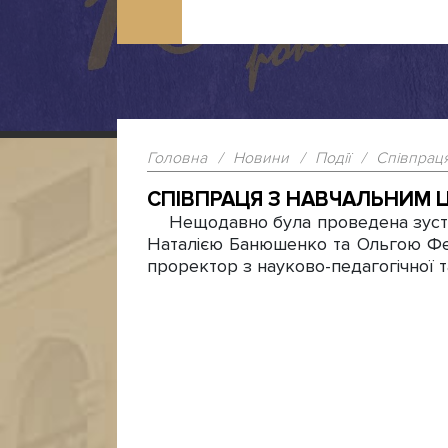
Головна
/
Новини
/
Події
/
Співпраця
СПІВПРАЦЯ З НАВЧАЛЬНИМ 
Нещодавно була проведена зустріч
Наталією Банюшенко та Ольгою Фе
проректор з науково-педагогічної 