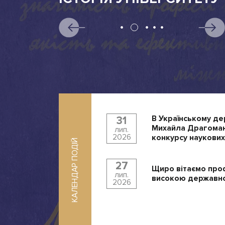
В Українському де
31
Михайла Драгоман
лип.
2026
конкурсу наукових
КАЛЕНДАР ПОДІЙ
27
Щиро вітаємо про
лип.
високою державно
2026