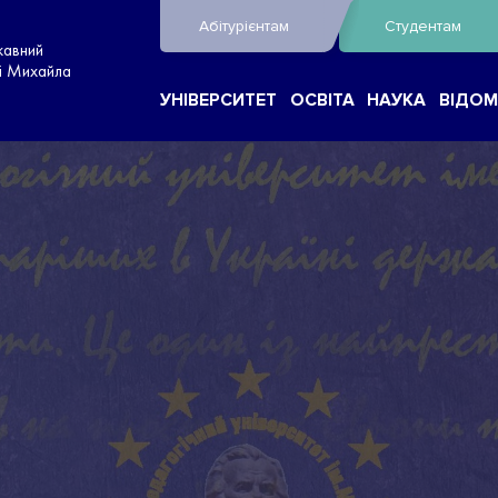
Абітурієнтам
Студентам
жавний
ні Михайла
УНІВЕРСИТЕТ
ОСВІТА
НАУКА
ВІДОМ