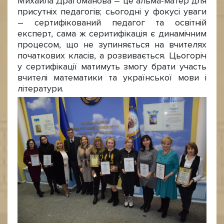
Михайла Драгоманова – це альма-матер для
присутніх педагогів; сьогодні у фокусі уваги
– сертифікований педагог та освітній
експерт, сама ж серитифікація є динамічним
процесом, що не зупиняється на вчителях
початкових класів, а розвивається. Цьогоріч
у сертифікації матимуть змогу брати участь
вчителі математики та української мови і
літератури.