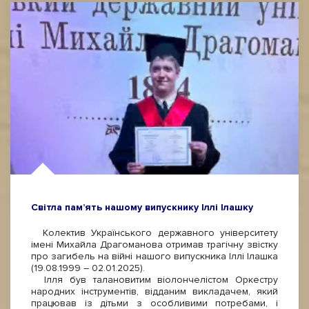
Світла пам’ять нашому випускнику Іллі Ілашку
Колектив Українського державного університету
імені Михайла Драгоманова отримав трагічну звістку
про загибель на війні нашого випускника Іллі Ілашка
(19.08.1999 – 02.01.2025).
Ілля був талановитим віолончелістом Оркестру
народних інструментів, відданим викладачем, який
працював із дітьми з особливими потребами, і