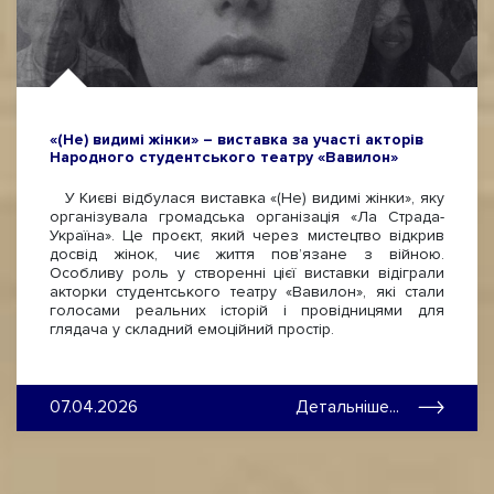
«(Не) видимі жінки» – виставка за участі акторів
Народного студентського театру «Вавилон»
У Києві відбулася виставка «(Не) видимі жінки», яку
організувала громадська організація «Ла Страда-
Україна». Це проєкт, який через мистецтво відкрив
досвід жінок, чиє життя пов’язане з війною.
Особливу роль у створенні цієї виставки відіграли
акторки студентського театру «Вавилон», які стали
голосами реальних історій і провідницями для
глядача у складний емоційний простір.
07.04.2026
Детальніше...