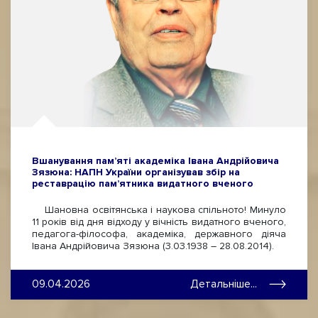
Вшанування пам’яті академіка Івана Андрійовича
Зязюна: НАПН України організував збір на
реставрацію пам’ятника видатного вченого
Шановна освітянська і наукова спільното! Минуло
11 років від дня відходу у вічність видатного вченого,
педагога-філософа, академіка, державного діяча
Івана Андрійовича Зязюна (3.03.1938 – 28.08.2014).
09.04.2026
Детальніше...