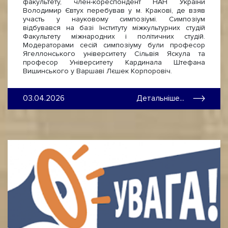
факультету, член-кореспондент НАН України
Володимир Євтух перебував у м. Кракові, де взяв
участь у науковому симпозіумі. Симпозіум
відбувався на базі Інституту міжкультурних студій
Факультету міжнародних і політичних студій.
Модераторами сесій симпозіуму були професор
Ягеллонського університету Сільвія Яскула та
професор Університету Кардинала Штефана
Вишинського у Варшаві Лєшек Корпоровіч.
03.04.2026
Детальніше...