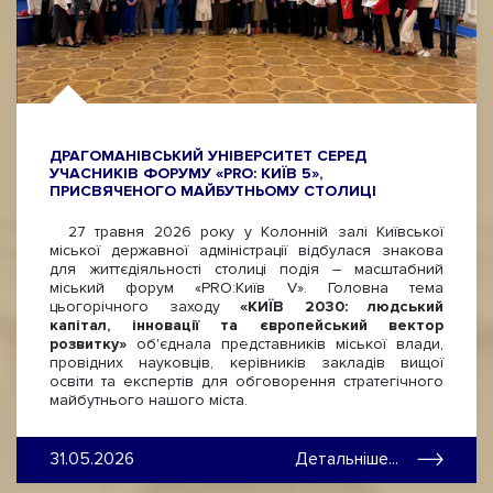
ДРАГОМАНІВСЬКИЙ УНІВЕРСИТЕТ СЕРЕД
УЧАСНИКІВ ФОРУМУ «PRO: КИЇВ 5»,
ПРИСВЯЧЕНОГО МАЙБУТНЬОМУ СТОЛИЦІ
27 травня 2026 року у Колонній залі Київської
міської державної адміністрації відбулася знакова
для життєдіяльності столиці подія – масштабний
міський форум «PRO:Київ V». Головна тема
цьогорічного заходу
«КИЇВ 2030: людський
капітал, інновації та європейський вектор
розвитку»
об'єднала представників міської влади,
провідних науковців, керівників закладів вищої
освіти та експертів для обговорення стратегічного
майбутнього нашого міста.
31.05.2026
Детальніше...