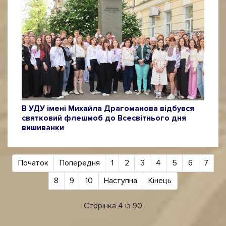
В УДУ імені Михайла Драгоманова відбувся
святковий флешмоб до Всесвітнього дня
вишиванки
Початок
Попередня
1
2
3
4
5
6
7
8
9
10
Наступна
Кінець
Сторінка 4 із 90