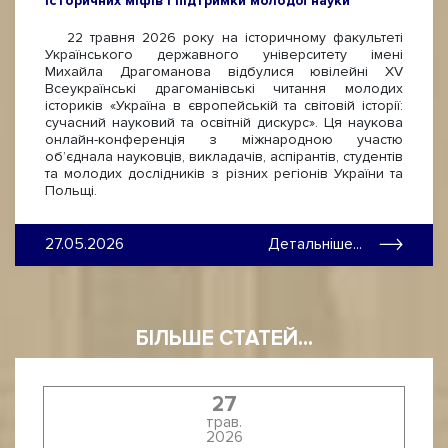
історичних міфів і підтримки молодої науки
22 травня 2026 року на історичному факультеті
Українського державного університету імені
Михайла Драгоманова відбулися ювілейні ХV
Всеукраїнські драгоманівські читання молодих
істориків «Україна в європейській та світовій історії:
сучасний науковий та освітній дискурс». Ця наукова
онлайн-конференція з міжнародною участю
об’єднала науковців, викладачів, аспірантів, студентів
та молодих дослідників з різних регіонів України та
Польщі.
27.05.2026
Детальніше...
БІЛЬШЕ СТАТЕЙ...
27
трав.
2026