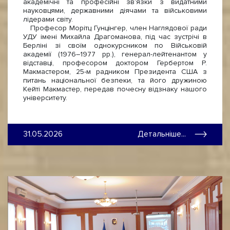
академічні та професійні зв’язки з видатними
науковцями, державними діячами та військовими
лідерами світу.
Професор Морітц Гунцінгер, член Наглядової ради
УДУ імені Михайла Драгоманова, під час зустрічі в
Берліні зі своїм однокурсником по Військовій
академії (1976–1977 рр.), генерал-лейтенантом у
відставці, професором доктором Гербертом Р.
Макмастером, 25-м радником Президента США з
питань національної безпеки, та його дружиною
Кейті Макмастер, передав почесну відзнаку нашого
університету.
31.05.2026
Детальніше...