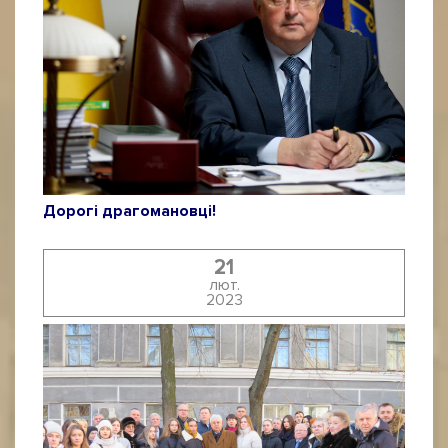
Дорогі драгомановці!
21
лют.
2023