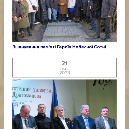
Вшанування пам'яті Героїв Небесної Сотні
21
лют.
2023