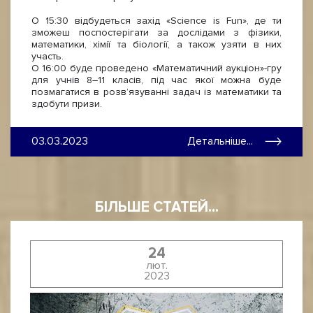
О 15:30 відбудеться захід «Science is Fun», де ти
зможеш поспостерігати за дослідами з фізики,
математики, хімії та біології, а також узяти в них
участь.
О 16:00 буде проведено «Математичний аукціон»-гру
для учнів 8–11 класів, під час якої можна буде
позмагатися в розв’язуванні задач із математики та
здобути призи.
03.03.2023
Детальніше...
БІЛЬШЕ СТАТЕЙ...
24
лют.
2023