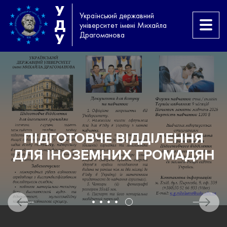
У
Український державний
Д
університет імені Михайла
Драгоманова
У
МИ ЄДИНІ І СИЛЬНІ! МИ
Н
ПЕРЕМОЖЕМО!