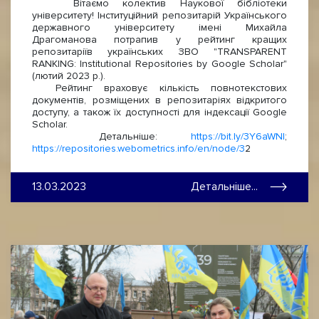
Вітаємо колектив Наукової бібліотеки
університету!
Інституційний репозитарій Українського
державного університету імені Михайла
Драгоманова потрапив у рейтинг кращих
репозитаріїв українських ЗВО "TRANSPARENT
RANKING: Institutional Repositories by Google Scholar"
(лютий 2023 р.).
Рейтинг враховує кількість повнотекстових
документів, розміщених в репозитаріях відкритого
доступу, а також їх доступності для індексації Google
Scholar.
Детальніше:
https://bit.ly/3Y6aWNI
;
https://repositories.webometrics.info/en/node/3
2
13.03.2023
Детальніше...