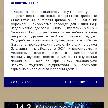
Зі святом весни!
Дорогі жінки Драгомановського університету!
Прихід весни асоціюється з чарівністю, красою та
жіночністю! Та в Україні триває війна. Щодня ми
боремось і виборюємо свободу для нашої нації
надзвичайно дорогою ціною – втратами рідних і
близьких. Так, під час війни чи не найтяжче саме
жінці – мамі, дружині, коханій, сестрі, колезі, подрузі…
Та українські жінки вкотре підтвердили свою стійкість
й активну громадянську позицію. Ви стали на захист
Батьківщини як військові в ЗСУ, як волонтерки, як
медсестри… Готуєте, плетете сітки, забезпечуєте
логістику, шукаєте необхідне для бійців, внутрішньо
переміщених осіб та при цьому продовжуєте
навчати студентів, підтримувати їх, зберігати
гармонію в колективі та у власній домівці.
08.03.2023
Детальніше...