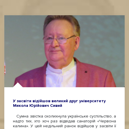
У засвіти відійшов великий друг університету
Микола Юрійович Сивий
Сумна звістка сколихнула українське суспільство, а
надто тих, хто хоч раз відвідав санаторій «Червона
калина». У цей недільний ранок відійшов у засвіти її