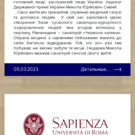
головний лікар, заслужений лікар України, лауреат
Державної премії України Микола Юрійович Сивий.
Своє життя він присвятив служінню медичній галузі
та допомозі людям. У свій час захопився ідеєю
створення бази сучасного санаторно-курортного
оздоровлення людей, яка згодом втілилась у
перлину Рівненщини – санаторій «Червона калина».
Обрана місцина з чарівними пейзажами манила до
себе багатьох відвідувачів. Той, хто хоч раз там
побував, не зможе забути те місце. Недарма Микола
Юрійович вважав санаторій сенсом свого життя.
05.03.2023
Детальніше...