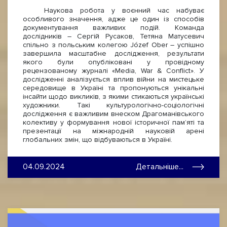
Наукова робота у воєнний час набуває
особливого значення, адже це один із способів
документування важливих подій. Команда
дослідників – Сергій Русаков, Тетяна Матусевич
спільно з польським колегою Józef Ober – успішно
завершила масштабне дослідження, результати
якого були опубліковані у провідному
рецензованому журналі «Media, War & Conflict». У
дослідженні аналізується вплив війни на мистецьке
середовище в Україні та пропонуються унікальні
інсайти щодо викликів, з якими стикаються українські
художники. Такі культурологічно-соціологічні
дослідження є важливим внеском Драгоманівського
колективу у формування нової історичної пам’яті та
презентації на міжнародній науковій арені
глобальних змін, що відбуваються в Україні.
04.09.2024
Детальніше...