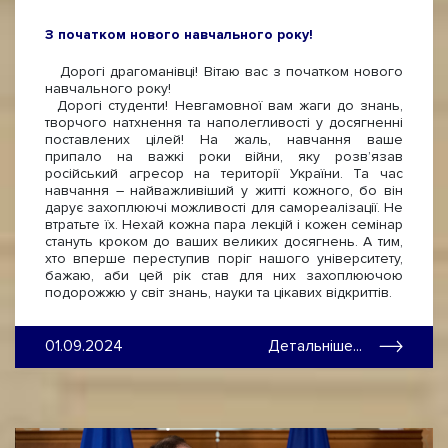
З початком нового навчального року!
Дорогі драгоманівці! Вітаю вас з початком нового
навчального року!
Дорогі студенти! Невгамовної вам жаги до знань,
творчого натхнення та наполегливості у досягненні
поставлених цілей! На жаль, навчання ваше
припало на важкі роки війни, яку розв’язав
російський агресор на території України. Та час
навчання – найважливіший у житті кожного, бо він
дарує захоплюючі можливості для самореалізації. Не
втратьте їх. Нехай кожна пара лекцій і кожен семінар
стануть кроком до ваших великих досягнень. А тим,
хто вперше переступив поріг нашого університету,
бажаю, аби цей рік став для них захоплюючою
подорожжю у світ знань, науки та цікавих відкриттів.
01.09.2024
Детальніше...