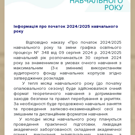
Інформація про початок 2024/2025 навчального
року
Відповідно наказу «Про початок 2024/2025
навчального року та зміни графіка освітнього
процесу» № 348 від 09 серпня 2024 р. 2024/2025
навчальний рік розпочинається 30 серпня 2024
року за знаменником в умовах очного навчання з
максимальним (3-х змінним) використанням
аудиторного фонду навчальних корпусів згідно
затверджених розкладів.
У теплі місяці навчального року (до початку
опалювального сезону) буде здійснюватися очний
формат теоретичного навчання з дотриманням
заходів безпеки та правил перебування в укриттях.
За необхідності буде продовжено навчальні заняття
та проведення заліково-екзаменаційної сесії за
змішаним та дистанційним форматом навчання.
У холодні місяці навчального року планується
проведення практичної підготовки, ліквідація
академічної заборгованості, складання академічної
різниці, виконання індивідуальних завдань з