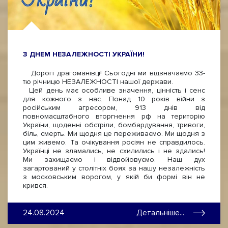
З ДНЕМ НЕЗАЛЕЖНОСТІ УКРАЇНИ!
Дорогі драгоманівці! Сьогодні ми відзначаємо 33-
тю річницю НЕЗАЛЕЖНОСТІ нашої держави.
Цей день має особливе значення, цінність і сенс
для кожного з нас. Понад 10 років війни з
російським агресором, 913 днів від
повномасштабного вторгнення рф на територію
України, щоденні обстріли, бомбардування, тривоги,
біль, смерть. Ми щодня це переживаємо. Ми щодня з
цим живемо. Та очікування росіян не справдилось.
Українці не зламались, не схилились і не здались!
Ми захищаємо і відвойовуємо. Наш дух
загартований у столітніх боях за нашу незалежність
з московським ворогом, у якій би формі він не
крився.
24.08.2024
Детальніше...