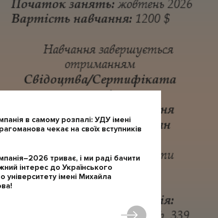
мпанія в самому розпалі: УДУ імені
агоманова чекає на своїх вступників
мпанія–2026 триває, і ми раді бачити
жний інтерес до Українського
 університету імені Михайла
ва!