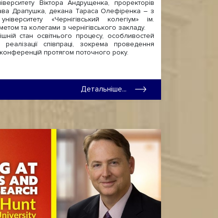
верситету Віктора Андрущенка, проректорів
лава Драпушка, декана Тараса Олефіренка – з
ніверситету «Чернігівський колегіум» ім.
етом та колегами з чернігівського закладу.
ній стан освітнього процесу, особливостей
 реалізації співпраці, зокрема проведення
а конференцій протягом поточного року.
Детальніше...