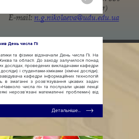
чив День числа Пі
тики та фізики відзначали День числа Пі. На
 Києва та області. До заходу залучилося понад
ічних дослідах, проведених викладачами кафедри
сліди) і студентами-хіміками (хімічні досліди);
авідувача кафедри інформаційних технологій
ь в змаганні з розв’язування цікавих задач
«Навколо числа пі» та послухали цікаві лекції
Деякі нерозвʼязані математичні проблеми») від
Детальніше...