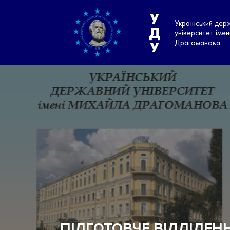
У
Український дер
Д
університет іме
Драгоманова
У
ПІДГОТОВЧЕ ВІДДІЛЕН