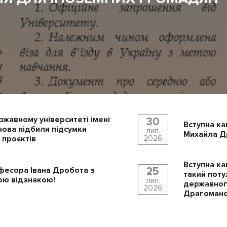
ржавному університеті імені
30
Вступна ка
ова підбили підсумки
лип.
Михайла Др
2026
 проєктів
Вступна ка
25
фесора Івана Дробота з
такий поту
ю відзнакою!
лип.
державного
2026
Драгомано