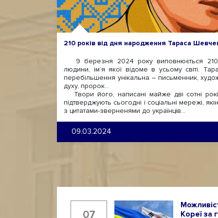
210 років від дня народження Тараса Шевче
9 березня 2024 року виповнюється 210 
людини, ім’я якої відоме в усьому світі. Т
перебільшення унікальна – письменник, худож
духу, пророк…
Твори його, написані майже дві сотні років
підтверджують сьогодні і соціальні мережі, які
з цитатами-зверненями до українців…
09.03.2024
Можливіст
07
Кореї за