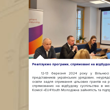
Реалізуємо програми, спрямовані на відбудо
12-13 березня 2024 року у Вільнюсі в
представників українських урядових, неурядо
освіти задля отримання цільових грантів на р
спрямованих на відбудову суспільства в м
Комісії «EU4Youth Молодіжна зайнятість та підп