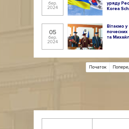
уряду Рес
бер.
2024
Korea Sch
Вітаємо у
05
почесних
та Михай
бер.
2024
Початок
Попере