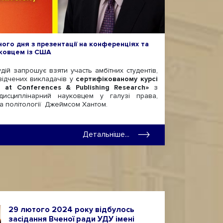
ого дня з презентації на конференціях та
уковцем із США
й запрошує взяти участь амбітних студентів,
свідчених викладачів у
сертифікованому курсі
g at Conferences & Publishing Research»
з
дисциплінарний науковцем у галузі права,
ї та політології Джеймсом Хантом.
Детальніше...
29 лютого 2024 року відбулось
засідання Вченої ради УДУ імені