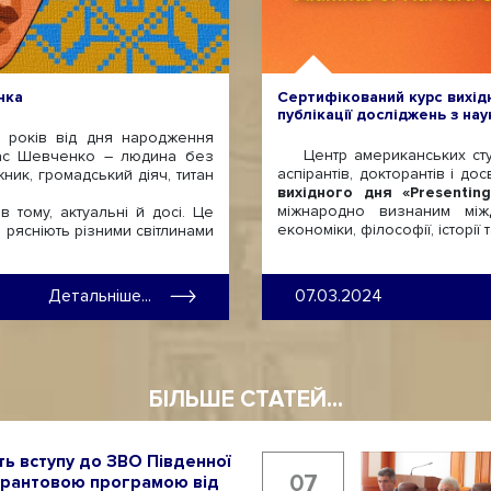
нка
Сертифікований курс вихідн
публікації досліджень з на
років від дня народження
Центр американських студі
арас Шевченко – людина без
аспірантів, докторантів і до
ник, громадський діяч, титан
вихідного дня
«Presentin
міжнародно визнаним між
 тому, актуальні й досі. Це
економіки, філософії, історі
н рясніють різними світлинами
Детальніше...
07.03.2024
БІЛЬШЕ СТАТЕЙ...
ь вступу до ЗВО Південної
07
 грантовою програмою від