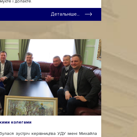
муєте і долаєте.
Детальніше...
ькими колегами
лася зустріч керівництва УДУ імені Михайла