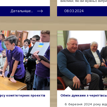
виклики, які ви мужньо витри
Детальніше...
08.03.2024
рсу комп’ютерних проєктів
Обмін думками з чернігівс
6 березня 2024 року відбу