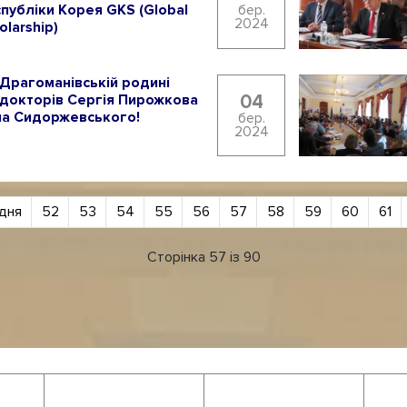
публіки Корея GKS (Global
бер.
2024
olarship)
 Драгоманівській родині
04
 докторів Сергія Пирожкова
ла Сидоржевського!
бер.
2024
дня
52
53
54
55
56
57
58
59
60
61
Сторінка 57 із 90