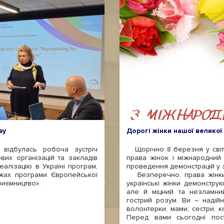
ву
Дорогі жінки нашої великої
ідбулась робоча зустріч
Щорічно 8 березня у світі
вих організацій та закладів
права жінок і міжнародний
еалізацію в Україні програм,
проведення демонстрацій у з
ежах програми Європейської
Безперечно, права жінки і
риємництво».
українські жінки демонструю
але й міцний та незламний 
гострий розум. Ви – надійни
волонтерки, мами, сестри, к
Перед вами сьогодні пос