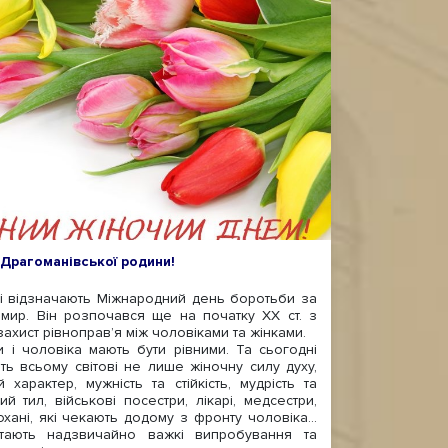
 Драгоманівської родини!
 відзначають Міжнародний день боротьби за
 мир. Він розпочався ще на початку ХХ ст. з
ахист рівноправ’я між чоловіками та жінками.
 чоловіка мають бути рівними. Та сьогодні
ть всьому світові не лише жіночну силу духу,
характер, мужність та стійкість, мудрість та
й тил, військові посестри, лікарі, медсестри,
охані, які чекають додому з фронту чоловіка...
тають надзвичайно важкі випробування та