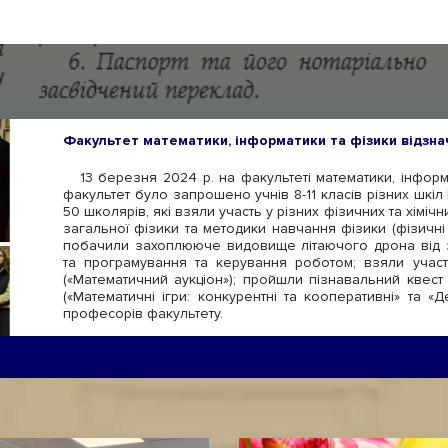
Факультет математики, інформатики та фізики відзна
13 березня 2024 р. на факультеті математики, інформа
факультет було запрошено учнів 8-11 класів різних шкіл
50 школярів, які взяли участь у різних фізичних та хім
загальної фізики та методики навчання фізики (фізичні до
побачили захоплююче видовище літаючого дрона від з
та програмування та керування роботом; взяли участ
(«Математичний аукціон»); пройшли пізнавальний квест 
(«Математичні ігри: конкурентні та кооперативні» та «
професорів факультету.