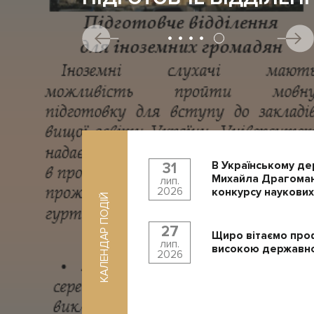
В Українському де
31
Михайла Драгоман
лип.
2026
конкурсу наукових
КАЛЕНДАР ПОДІЙ
27
Щиро вітаємо про
лип.
високою державно
2026